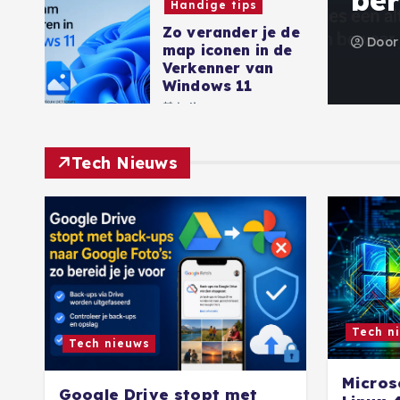
Handige tips
Zo verander je de
, 2026
0
37 views
Doo
map iconen in de
Verkenner van
Windows 11
juli 11, 2026
Tech Nieuws
Tech n
Tech nieuws
Micros
Google Drive stopt met