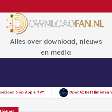
Alles over download, nieuws
en media
Games
Ai
Boeken
Hulp en Ti
ct
OpenAI heft limieten voor ChatGPT-berichten op
Nieuws