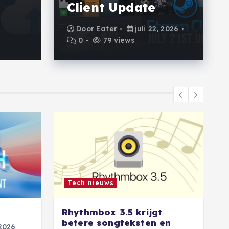
Client Update
Door
Blackwell
augustus 7, 2026
0
Door
Eater
juli 22, 2026
0
79 views
Tech nieuws
Rhythmbox 3.5 krijgt
P
betere songteksten en
2026