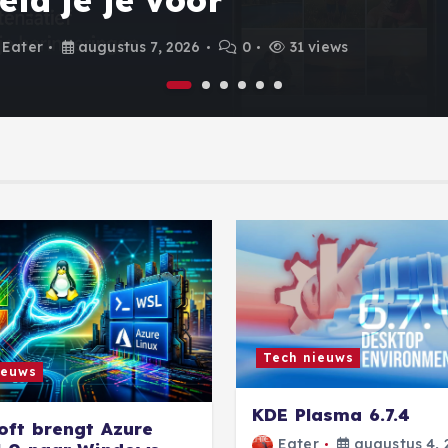
r
Eater
augustus 7, 2026
0
31 views
Tech nieuws
ieuws
KDE Plasma 6.7.4
oft brengt Azure
Eater
augustus 4, 