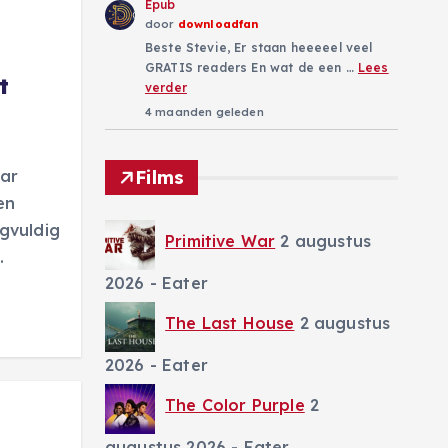
Epub
door
downloadfan
Beste Stevie, Er staan heeeeel veel
GRATIS readers En wat de een …
Lees
t
verder
4 maanden geleden
aar
Films
en
gvuldig
Primitive War
2 augustus
…
2026
- Eater
The Last House
2 augustus
2026
- Eater
The Color Purple
2
augustus 2026
- Eater