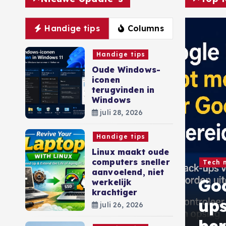
Handige tips
Columns
Handige tips
Oude Windows-
iconen
terugvinden in
Windows
juli 28, 2026
Handige tips
Linux maakt oude
computers sneller
Tech 
aanvoelend, niet
Goo
werkelijk
krachtiger
anceert open-source
ups
juli 26, 2026
 voor bedrijven
ber