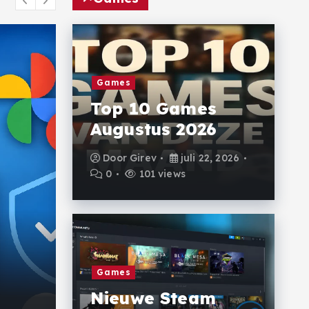
Games
Top 10 Games
Augustus 2026
Door
Girev
juli 22, 2026
0
101 views
-
Nieuwe Games
Games
Quake viert 30-jari
Nieuwe Steam
met gratis nieuwe e