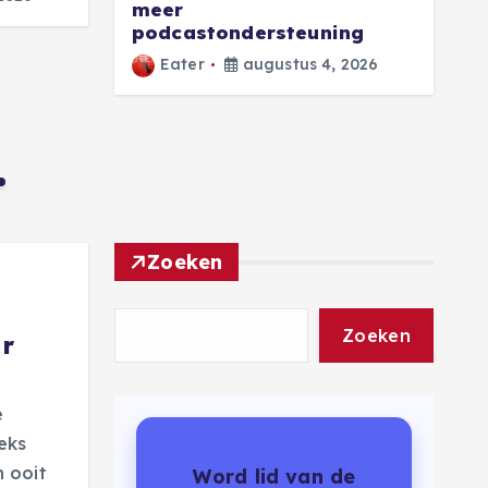
meer
‘
podcastondersteuning
Eater
augustus 4, 2026
Zoeken
Zoeken
ar
e
eks
 ooit
Word lid van de