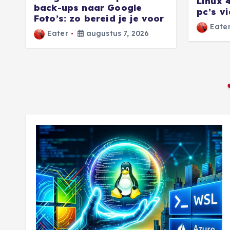
Linux 
back-ups naar Google
pc’s v
Foto’s: zo bereid je je voor
Eate
Eater
augustus 7, 2026