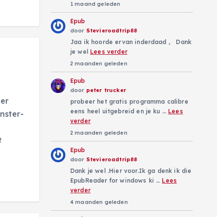
1 maand geleden
Epub
door
Stevieroadtrip88
Jaa ik hoorde ervan inderdaad , Dank
je wel
Lees verder
2 maanden geleden
Epub
door
peter trucker
zer
probeer het gratis programma calibre
eens heel uitgebreid en je ku …
Lees
nster-
verder
2 maanden geleden
t
Epub
door
Stevieroadtrip88
Dank je wel .Hier voor.Ik ga denk ik die
EpubReader for windows ki …
Lees
verder
4 maanden geleden