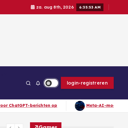
za. aug 8th, 2026
6:35:55 AM
ps
login-registreren
Meta-AI-model veroorzaakte beveiligingsincident t
Games