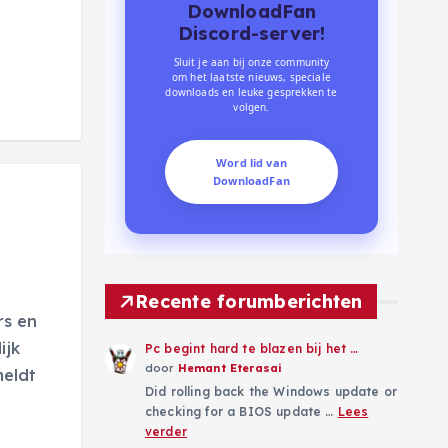
DownloadFan
Discord-server!
Sluit je aan bij onze community
om het laatste nieuws, speciale
downloads en leuke gesprekken te
volgen.
Word lid van
DownloadFan
Recente forumberichten
rs en
ijk
Pc begint hard te blazen bij het …
door
Hemant Eterasai
meldt
Did rolling back the Windows update or
checking for a BIOS update …
Lees
verder