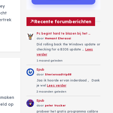
rey
acht
ertrek
Recente forumberichten
Pc begint hard te blazen bij het …
door
Hemant Eterasai
Did rolling back the Windows update or
checking for a BIOS update …
Lees
verder
1 maand geleden
Epub
door
Stevieroadtrip88
Jaa ik hoorde ervan inderdaad , Dank
je wel
Lees verder
2 maanden geleden
e maken
Epub
reld op
door
peter trucker
probeer het gratis programma calibre