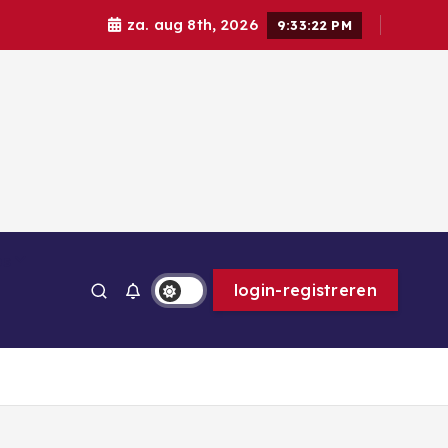
za. aug 8th, 2026
9:33:23 PM
ps
login-registreren