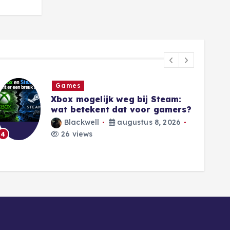
Tech nieuws
Google Drive stopt met back-
ups naar Google Foto’s: zo
bereid je je voor
Eater
augustus 7, 2026
6
39 views
5