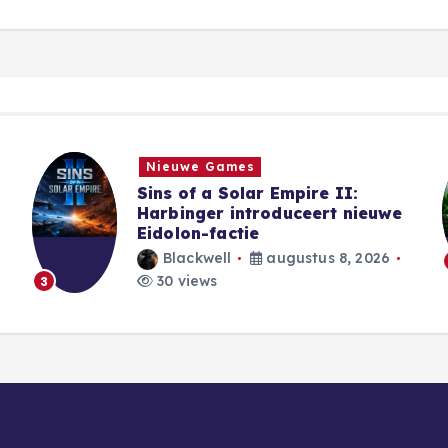
Games
Xbox mogelijk weg bij Steam:
wat betekent dat voor gamers?
Blackwell
augustus 8, 2026
26 views
4