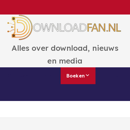
Alles over download, nieuws
en media
Games
Ai
Boeken
Hulp en Ti
ct