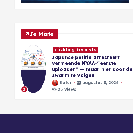
Je Miste
Nieuwe Games
Sins of a Solar Empire II:
Harbinger introduceert nieuwe
r de
Eidolon-factie
Blackwell
augustus 8, 2026
30 views
3