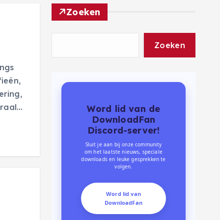
Zoeken
Zoeken
angs
ieën,
ering,
traal…
Word lid van de
DownloadFan
Discord-server!
Sluit je aan bij onze community
om het laatste nieuws, speciale
downloads en leuke gesprekken te
volgen.
Word lid van
DownloadFan