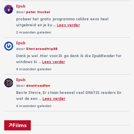
Epub
r
door
peter trucker
probeer het gratis programma calibre eens heel
i
uitgebreid en je ku …
Lees verder
2 maanden geleden
n
Epub
door
Stevieroadtrip88
g
Dank je wel .Hier voor.Ik ga denk ik die EpubReader for
windows ki …
Lees verder
4 maanden geleden
Epub
door
downloadfan
Beste Stevie, Er staan heeeeel veel GRATIS readers En
wat de een …
Lees verder
4 maanden geleden
Films