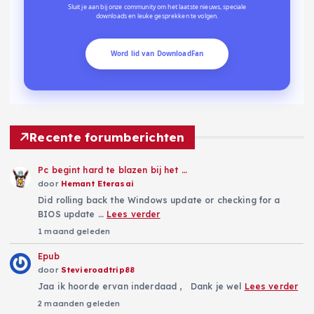
h
Sluit je aan bij onze community om het laatste nieuws, speciale
downloads en leuke gesprekken te volgen.
t
Word lid van DownloadFan
e
n
p
Recente forumberichten
a
Pc begint hard te blazen bij het …
door
Hemant Eterasai
g
Did rolling back the Windows update or checking for a
BIOS update …
Lees verder
1 maand geleden
i
Epub
n
door
Stevieroadtrip88
Jaa ik hoorde ervan inderdaad , Dank je wel
Lees verder
e
2 maanden geleden