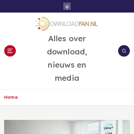
G
a
n
a
a
Alles over
r
d
download,
e
i
nieuws en
n
h
media
o
u
d
Home