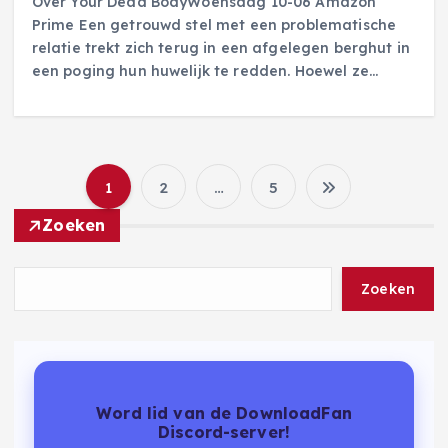
Over Your Dead BodyWoensdag 10-06 Amazon
Prime Een getrouwd stel met een problematische
relatie trekt zich terug in een afgelegen berghut in
een poging hun huwelijk te redden. Hoewel ze…
1
2
…
5
B
Zoeken
e
Zoeken
r
i
c
Word lid van de DownloadFan
Discord-server!