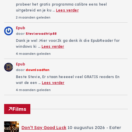
probeer het gratis programma calibre eens heel
i
uitgebreid en je ku …
Lees verder
2 maanden geleden
n
Epub
door
Stevieroadtrip88
g
Dank je wel .Hier voor.Ik ga denk ik die EpubReader for
windows ki …
Lees verder
4 maanden geleden
Epub
door
downloadfan
Beste Stevie, Er staan heeeeel veel GRATIS readers En
wat de een …
Lees verder
4 maanden geleden
Films
Don’t Say Good Luck
10 augustus 2026
- Eater