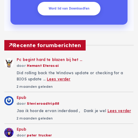
t
Word lid van DownloadFan
e
n
p
Recente forumberichten
a
Pc begint hard te blazen bij het …
door
Hemant Eterasai
g
Did rolling back the Windows update or checking for a
BIOS update …
Lees verder
2 maanden geleden
i
Epub
n
door
Stevieroadtrip88
Jaa ik hoorde ervan inderdaad , Dank je wel
Lees verder
e
2 maanden geleden
Epub
r
door
peter trucker