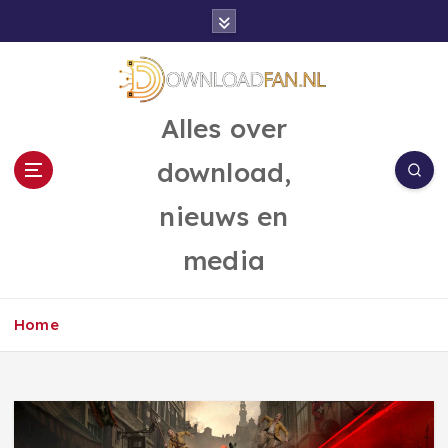
G
a
n
a
a
Alles over
r
d
download,
e
i
nieuws en
n
h
media
o
u
d
Home