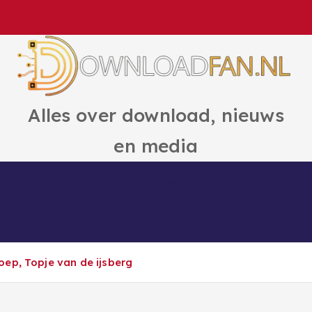
Alles over download, nieuws
en media
Games
Ai
Boeken
Hulp en Ti
ct
ep, Topje van de ijsberg