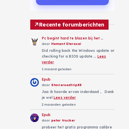
Recente forumberichten
Pc begint hard te blazen bij het …
door
Hemant Eterasai
Did rolling back the Windows update or
checking for a BIOS update …
Lees
verder
1 maand geleden
Epub
door
Stevieroadtrip88
Jaa ik hoorde ervan inderdaad , Dank
je wel
Lees verder
2 maanden geleden
Epub
door
peter trucker
probeer het gratis programma calibre