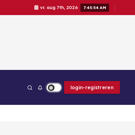
vr. aug 7th, 2026
7:45:55 AM
ps
login-registreren