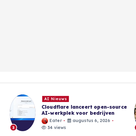
Boeken Nieuws
e
Boeken die uitkomen in de
maand augustus 2026
TeJu
augustus 6, 2026
34 views
4