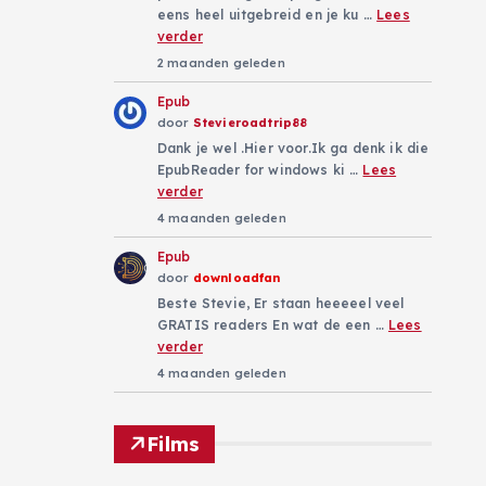
eens heel uitgebreid en je ku …
Lees
verder
2 maanden geleden
Epub
door
Stevieroadtrip88
Dank je wel .Hier voor.Ik ga denk ik die
EpubReader for windows ki …
Lees
verder
4 maanden geleden
Epub
door
downloadfan
Beste Stevie, Er staan heeeeel veel
GRATIS readers En wat de een …
Lees
verder
4 maanden geleden
Films