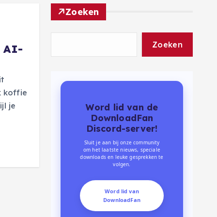
Zoeken
Zoeken
 AI-
it
k koffie
jl je
Word lid van de
DownloadFan
Discord-server!
Sluit je aan bij onze community
om het laatste nieuws, speciale
downloads en leuke gesprekken te
volgen.
Word lid van
DownloadFan