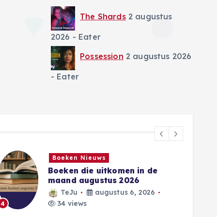
The Shards
2 augustus
2026
- Eater
Possession
2 augustus 2026
- Eater
stichting Brein etc
Broadcaster wint brede
Amerikaanse blokkade tegen
piraterijsites
Eater
augustus 5, 2026
53 views
5
6