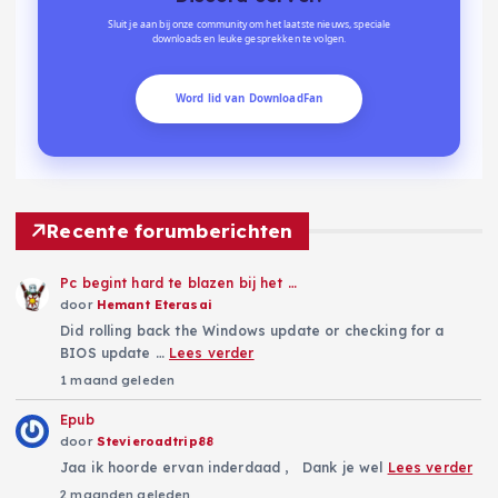
Sluit je aan bij onze community om het laatste nieuws, speciale
downloads en leuke gesprekken te volgen.
Word lid van DownloadFan
Recente forumberichten
Pc begint hard te blazen bij het …
door
Hemant Eterasai
Did rolling back the Windows update or checking for a
BIOS update …
Lees verder
1 maand geleden
Epub
door
Stevieroadtrip88
Jaa ik hoorde ervan inderdaad , Dank je wel
Lees verder
2 maanden geleden