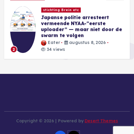
Nieuwe Games
Sins of a Solar Empire II:
Harbinger introduceert nieuwe
e
Eidolon-factie
Blackwell
augustus 8, 2026
35 views
3
Copyright © 2026 | Powered by
Desert Themes