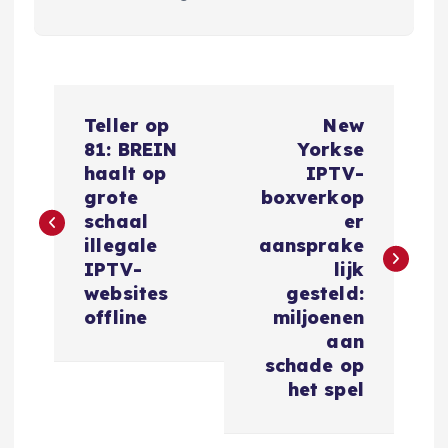
B
Teller op
New
e
81: BREIN
Yorkse
haalt op
IPTV-
r
grote
boxverkop
schaal
er
i
illegale
aansprake
IPTV-
lijk
c
websites
gesteld:
offline
miljoenen
h
aan
schade op
t
het spel