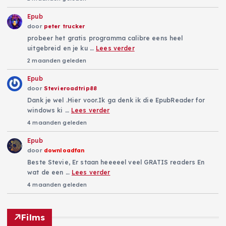
Epub
door
peter trucker
probeer het gratis programma calibre eens heel
uitgebreid en je ku …
Lees verder
2 maanden geleden
Epub
door
Stevieroadtrip88
Dank je wel .Hier voor.Ik ga denk ik die EpubReader for
windows ki …
Lees verder
4 maanden geleden
Epub
door
downloadfan
Beste Stevie, Er staan heeeeel veel GRATIS readers En
wat de een …
Lees verder
4 maanden geleden
Films