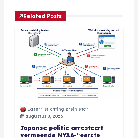
n
a
Related Posts
v
i
g
a
t
i
Eater
stichting Brein etc
augustus 8, 2026
e
Japanse politie arresteert
vermeende NYAA-“eerste