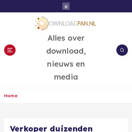
G
a
n
a
a
Alles over
r
d
download,
e
i
nieuws en
n
h
media
o
u
d
Home
Verkoper duizenden