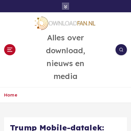
G
a
n
a
a
Alles over
r
d
download,
e
i
nieuws en
n
h
media
o
u
d
Home
Trump Mobile-datalek: