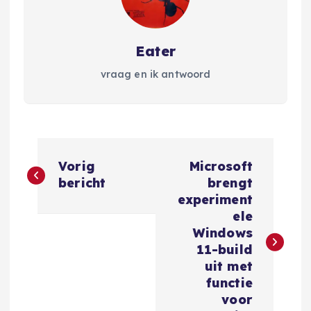
Eater
vraag en ik antwoord
B
Vorig
Microsoft
e
bericht
brengt
experiment
r
ele
Windows
i
11-build
uit met
c
functie
voor