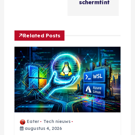
h
schermtint
t
n
Related Posts
a
v
i
g
a
t
Eater
Tech nieuws
augustus 4, 2026