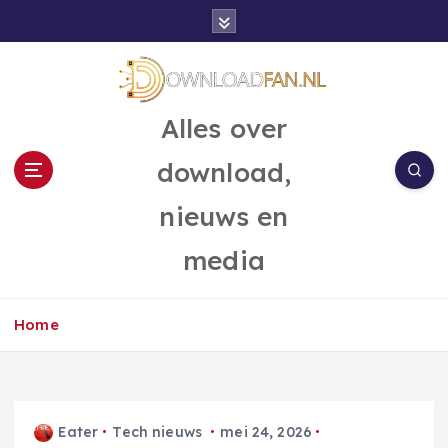
G
a
n
a
a
Alles over
r
d
download,
e
i
nieuws en
n
h
media
o
u
d
Home
Eater
Tech nieuws
mei 24, 2026