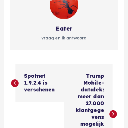
Eater
vraag en ik antwoord
B
Spotnet
Trump
e
1.9.2.4 is
Mobile-
verschenen
datalek:
r
meer dan
27.000
i
klantgege
vens
c
mogelijk