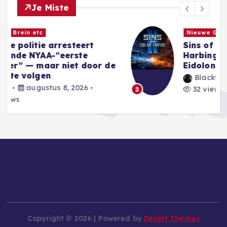
Je Miste
Nieuwe Games
Sins of a Solar Empire II:
Harbinger introduceert nieuwe
e
Eidolon-factie
Blackwell
augustus 8, 2026
32 views
3
Copyright © 2026 | Powered by
Desert Themes