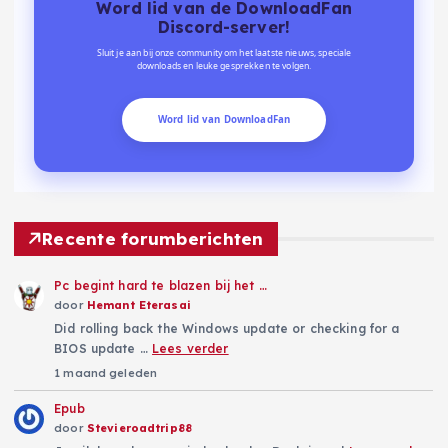
Word lid van de DownloadFan
Discord-server!
Sluit je aan bij onze community om het laatste nieuws, speciale
downloads en leuke gesprekken te volgen.
Word lid van DownloadFan
Recente forumberichten
Pc begint hard te blazen bij het …
door
Hemant Eterasai
Did rolling back the Windows update or checking for a
BIOS update …
Lees verder
1 maand geleden
Epub
door
Stevieroadtrip88