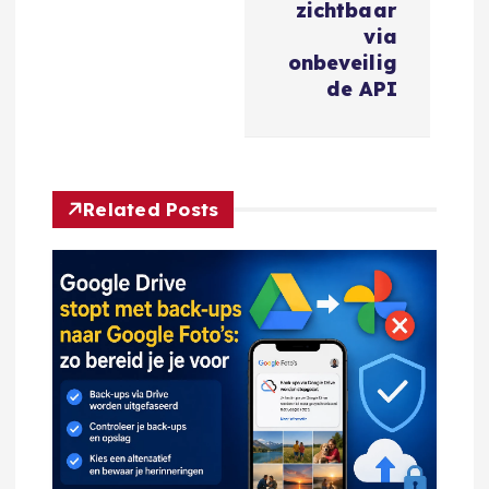
zichtbaar
h
via
onbeveilig
t
de API
n
a
Related Posts
v
i
g
a
t