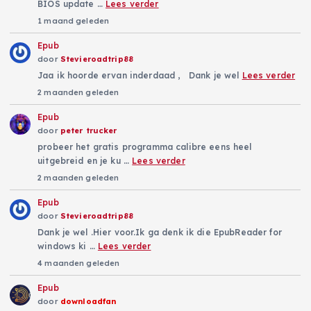
BIOS update …
Lees verder
1 maand geleden
Epub
door
Stevieroadtrip88
Jaa ik hoorde ervan inderdaad , Dank je wel
Lees verder
2 maanden geleden
Epub
door
peter trucker
probeer het gratis programma calibre eens heel
uitgebreid en je ku …
Lees verder
2 maanden geleden
Epub
door
Stevieroadtrip88
Dank je wel .Hier voor.Ik ga denk ik die EpubReader for
windows ki …
Lees verder
4 maanden geleden
Epub
door
downloadfan