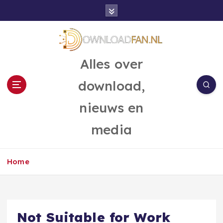
G
a
n
a
a
Alles over
r
d
download,
e
i
nieuws en
n
h
media
o
u
d
Home
Not Suitable for Work