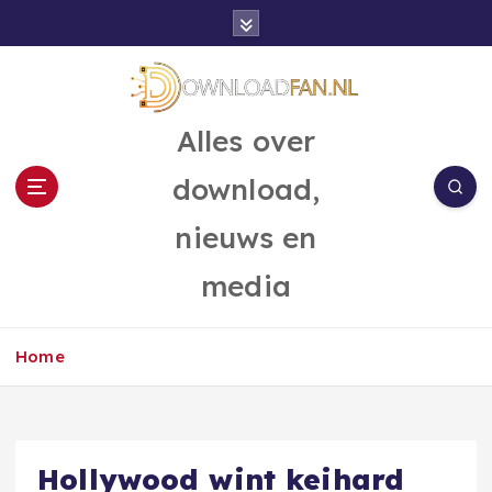
G
a
n
a
a
Alles over
r
d
download,
e
i
nieuws en
n
h
media
o
u
d
Home
Hollywood wint keihard