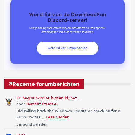
Word lid van de DownloadFan
Discord-server!
Sluit je aan bij onze community om het laatste nieuws, speciale
downloads en leuke gesprekken te volgen.
Word lid van DownloadFan
Recente forumberichten
Pc begint hard te blazen bij het …
door
Hemant Eterasai
Did rolling back the Windows update or checking for a
BIOS update …
Lees verder
1 maand geleden