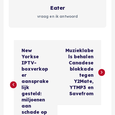
Eater
vraag en ik antwoord
B
New
Muzieklabe
e
Yorkse
ls behalen
IPTV-
Canadese
r
boxverkop
blokkade
er
tegen
i
aansprake
Y2Mate,
lijk
YTMP3 en
c
gesteld:
Savefrom
miljoenen
h
aan
schade op