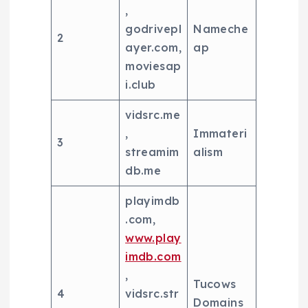
,
godrivepl
Nameche
2
ayer.com,
ap
moviesap
i.club
vidsrc.me
,
Immateri
3
streamim
alism
db.me
playimdb
.com,
www.play
imdb.com
,
Tucows
4
vidsrc.str
Domains