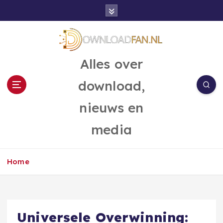
G
a
n
a
a
Alles over
r
d
download,
e
i
nieuws en
n
h
media
o
u
d
Home
Universele Overwinning: