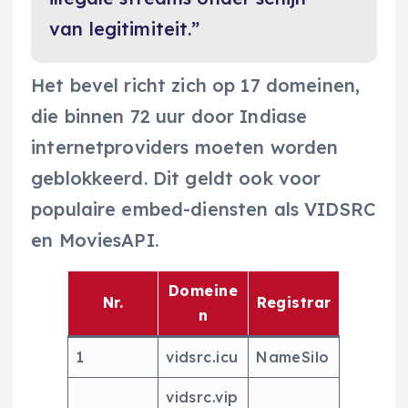
van legitimiteit.”
Het bevel richt zich op 17 domeinen,
die binnen 72 uur door Indiase
internetproviders moeten worden
geblokkeerd. Dit geldt ook voor
populaire embed-diensten als VIDSRC
en MoviesAPI.
Domeine
Nr.
Registrar
n
1
vidsrc.icu
NameSilo
vidsrc.vip