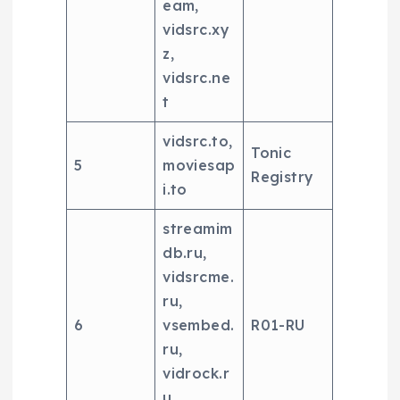
eam,
vidsrc.xy
z,
vidsrc.ne
t
vidsrc.to,
Tonic
5
moviesap
Registry
i.to
streamim
db.ru,
vidsrcme.
ru,
6
vsembed.
R01-RU
ru,
vidrock.r
u,