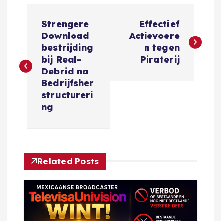
B
Strengere
Effectief
e
Download
Actievoere
bestrijding
n tegen
r
bij Real-
Piraterij
Debrid na
i
Bedrijfsher
structureri
c
ng
h
t
Related Posts
n
a