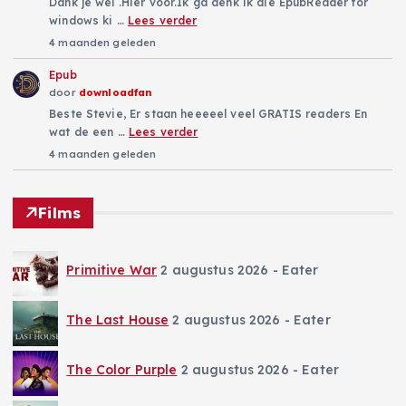
Dank je wel .Hier voor.Ik ga denk ik die EpubReader for
windows ki …
Lees verder
4 maanden geleden
Epub
door
downloadfan
Beste Stevie, Er staan heeeeel veel GRATIS readers En
wat de een …
Lees verder
4 maanden geleden
Films
Primitive War
2 augustus 2026
- Eater
The Last House
2 augustus 2026
- Eater
The Color Purple
2 augustus 2026
- Eater