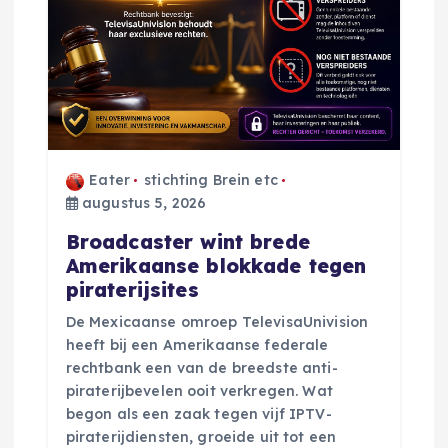
v
i
g
a
Eater
stichting Brein etc
augustus 5, 2026
t
Broadcaster wint brede
i
Amerikaanse blokkade tegen
piraterijsites
e
De Mexicaanse omroep TelevisaUnivision
heeft bij een Amerikaanse federale
rechtbank een van de breedste anti-
piraterijbevelen ooit verkregen. Wat
begon als een zaak tegen vijf IPTV-
piraterijdiensten, groeide uit tot een