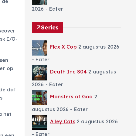
f de
2026
- Eater
Series
scover-
sk I/O-
Flex X Cop
2 augustus 2026
- Eater
sen
eer op
Death Inc S04
2 augustus
2026
- Eater
gde dat
Monsters of God
2
s
augustus 2026
- Eater
a het
Alley Cats
2 augustus 2026
- Eater
an een