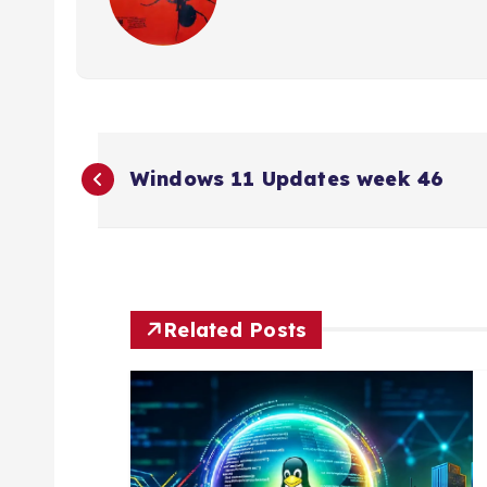
B
Windows 11 Updates week 46
e
r
i
Related Posts
c
h