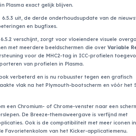
in Plasma exact gelijk blijven.
6.5.3 uit, de derde onderhoudsupdate van de nieuws
eteringen en bugfixes.
.5.2 verschijnt, zorgt voor vloeiendere visuele over
emen met meerdere beeldschermen die over
Variable R
rsteuning voor de MHC2-tag in ICC-profielen toegev
mporteren van profielen in Plasma.
ok verbeterd en is nu robuuster tegen een grafisch
aakte vlak na het Plymouth-bootscherm en vóór het
 om een Chromium- of Chrome-venster naar een sche
rslepen. De Breeze-themaweergave is verfijnd met
caties. Ook is de compatibiliteit met meer iconen in
e Favorietenkolom van het Kicker-applicatiemenu.