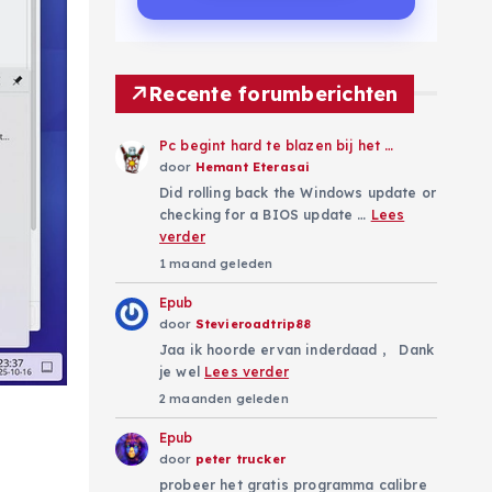
Recente forumberichten
Pc begint hard te blazen bij het …
door
Hemant Eterasai
Did rolling back the Windows update or
checking for a BIOS update …
Lees
verder
1 maand geleden
Epub
door
Stevieroadtrip88
Jaa ik hoorde ervan inderdaad , Dank
je wel
Lees verder
2 maanden geleden
Epub
door
peter trucker
probeer het gratis programma calibre