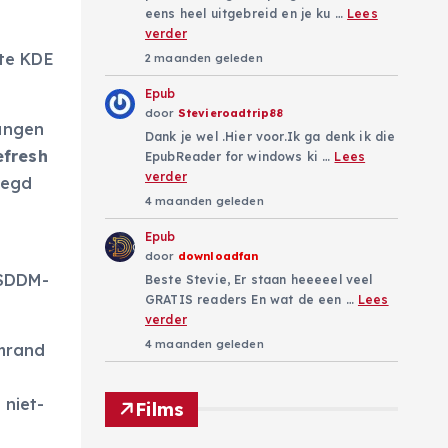
eens heel uitgebreid en je ku …
Lees
verder
te KDE
2 maanden geleden
Epub
door
Stevieroadtrip88
gangen
Dank je wel .Hier voor.Ik ga denk ik die
efresh
EpubReader for windows ki …
Lees
verder
oegd
4 maanden geleden
Epub
door
downloadfan
 SDDM-
Beste Stevie, Er staan heeeeel veel
GRATIS readers En wat de een …
Lees
verder
4 maanden geleden
rmrand
 niet-
Films