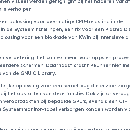
onen visueel werden gehighlight bij het naderen vana
 is verholpen.
 een oplossing voor overmatige CPU-belasting in de
n de Systeeminstellingen, een fix voor een Plasma Di
plossing voor een blokkade van KWin bij intensieve di
n verbetering: het contextmenu voor apps en proces
 meerdere schermen. Daarnaast crasht KRunner niet m
ts van de GNU C Library.
jdelijke oplossing voor een kernel-bug die ervoor zor
ij het opstarten van deze functie. Ook zijn driverbug
 veroorzaakten bij bepaalde GPU’s, evenals een Qt-
de Systeemmonitor-tabel verborgen konden worden vi
dersteuning voor setups waarbij een extern scherm a