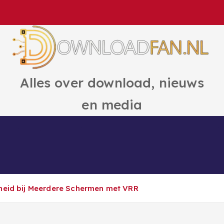
Alles over download, nieuws
en media
Games
Ai
Boeken
Hulp en Ti
ct
lheid bij Meerdere Schermen met VRR