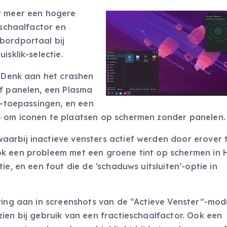
er meer een hogere
eschaalfactor en
bordportaal bij
isklik-selectie.
. Denk aan het crashen
of panelen, een Plasma
k-toepassingen, en een
e om iconen te plaatsen op schermen zonder panelen.
arbij inactieve vensters actief werden door erover 
ok een probleem met een groene tint op schermen in 
ie, en een fout die de ‘schaduws uitsluiten’-optie in
oring aan in screenshots van de “Actieve Venster”-mod
ien bij gebruik van een fractieschaalfactor. Ook een