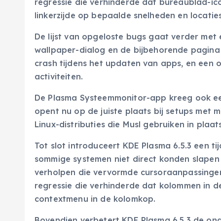
regressie die verhinderde dat bureaublad-ic
linkerzijde op bepaalde snelheden en locaties
De lijst van opgeloste bugs gaat verder met
wallpaper-dialog en de bijbehorende pagina i
crash tijdens het updaten van apps, en een o
activiteiten.
De Plasma Systeemmonitor-app kreeg ook ee
opent nu op de juiste plaats bij setups met
Linux-distributies die Musl gebruiken in plaa
Tot slot introduceert KDE Plasma 6.5.3 een ti
sommige systemen niet direct konden slapen b
verholpen die vervormde cursoraanpassingen
regressie die verhinderde dat kolommen in 
contextmenu in de kolomkop.
Bovendien verbetert KDE Plasma 6.5.3 de on