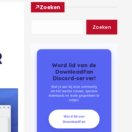
Zoeken
Zoeken
R
Word lid van de
DownloadFan
Discord-server!
Sluit je aan bij onze community
om het laatste nieuws, speciale
downloads en leuke gesprekken te
volgen.
Word lid van
DownloadFan