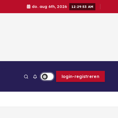
do. aug 6th, 2026
12:29:54 AM
ps
login-registreren