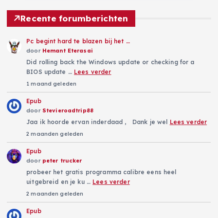
Recente forumberichten
Pc begint hard te blazen bij het …
door
Hemant Eterasai
Did rolling back the Windows update or checking for a
BIOS update …
Lees verder
1 maand geleden
Epub
door
Stevieroadtrip88
Jaa ik hoorde ervan inderdaad , Dank je wel
Lees verder
2 maanden geleden
Epub
door
peter trucker
probeer het gratis programma calibre eens heel
uitgebreid en je ku …
Lees verder
2 maanden geleden
Epub