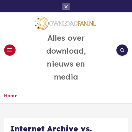
G
a
n
a
a
Alles over
r
d
download,
e
i
nieuws en
n
h
media
o
u
d
Home
Internet Archive vs.