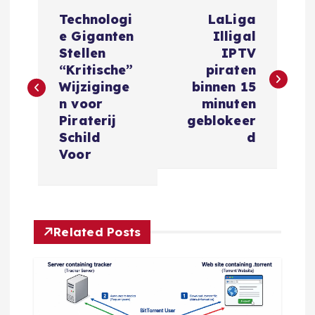
B
Technologi
LaLiga
e
e Giganten
Illigal
Stellen
IPTV
r
“Kritische”
piraten
Wijziginge
binnen 15
i
n voor
minuten
Piraterij
geblokeer
c
Schild
d
Voor
h
t
Related Posts
n
a