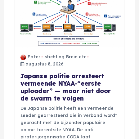
v
i
g
a
t
Eater
stichting Brein etc
augustus 8, 2026
i
Japanse politie arresteert
vermeende NYAA-“eerste
e
uploader” — maar niet door
de swarm te volgen
De Japanse politie heeft een vermeende
seeder gearresteerd die in verband wordt
gebracht met de bijzonder populaire
anime-torrentsite NYAA. De anti-
piraterijorganisatie CODA laat