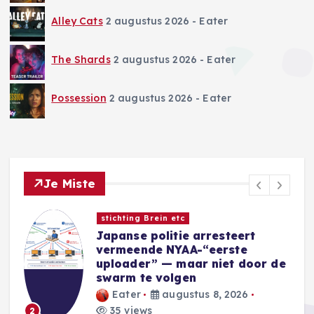
Alley Cats
2 augustus 2026
- Eater
The Shards
2 augustus 2026
- Eater
Possession
2 augustus 2026
- Eater
Je Miste
Nieuwe Games
Sins of a Solar Empire II:
Harbinger introduceert nieuwe
e
Eidolon-factie
Blackwell
augustus 8, 2026
36 views
3