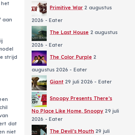
 het
Primitive War
2 augustus
7 aan
2026
- Eater
The Last House
2 augustus
ij
2026
- Eater
 model
The Color Purple
2
 strijd
augustus 2026
- Eater
Giant
29 juli 2026
- Eater
Snoopy Presents There’s
 een
hil
No Place Like Home, Snoopy
29 juli
van
2026
- Eater
ert dat
The Devil’s Mouth
29 juli
en niet