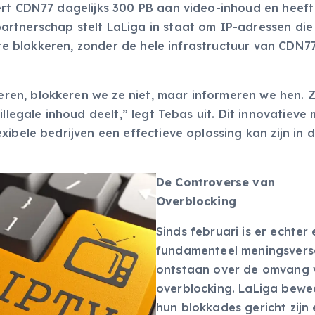
ert CDN77 dagelijks 300 PB aan video-inhoud en heeft
rtnerschap stelt LaLiga in staat om IP-adressen die
l te blokkeren, zonder de hele infrastructuur van CDN7
en, blokkeren we ze niet, maar informeren we hen. Z
llegale inhoud deelt,” legt Tebas uit. Dit innovatieve
ibele bedrijven een effectieve oplossing kan zijn in de
De Controverse van
Overblocking
Sinds februari is er echter
fundamenteel meningsversc
ontstaan over de omvang 
overblocking. LaLiga bewe
hun blokkades gericht zijn 