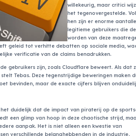
willekeurig, maar critici wi
het tegenovergestelde. Vo
hen zijn er enorme aantall
legitieme gebruikers die d
worden van deze maatrege
eft geleid tot verhitte debatten op sociale media, waa
jke verificatie van de claims benadrukken.
de gebruikers zijn, zoals Cloudflare beweert. Als dat 
stelt Tebas. Deze tegenstrijdige beweringen maken du
t bevinden, maar de exacte cijfers blijven onduidelij
 is het duidelijk dat de impact van piraterij op de sport
edt een glimp van hoop in deze chaotische strijd, ma
edere aanpak. Het is niet alleen een kwestie van
en verschillende belanghebbenden in de industrie.