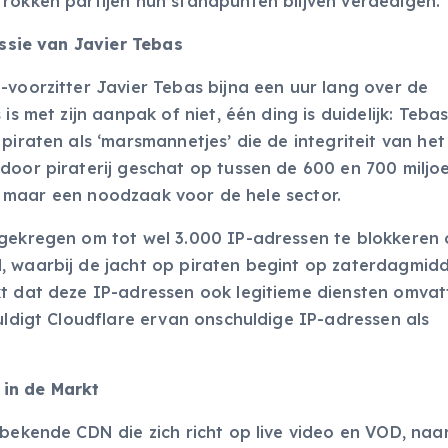
trokken partijen hun standpunten blijven verdedigen.
issie van Javier Tebas
-voorzitter Javier Tebas bijna een uur lang over de
s met zijn aanpak of niet, één ding is duidelijk: Tebas
piraten als ‘marsmannetjes’ die de integriteit van het
door piraterij geschat op tussen de 600 en 700 miljo
rt, maar een noodzaak voor de hele sector.
 gekregen om tot wel 3.000 IP-adressen te blokkeren
, waarbij de jacht op piraten begint op zaterdagmid
kt dat deze IP-adressen ook legitieme diensten omva
huldigt Cloudflare ervan onschuldige IP-adressen als
 in de Markt
r bekende CDN die zich richt op live video en VOD, naa