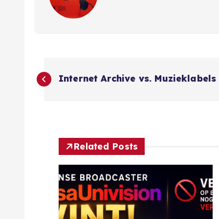
B
Internet Archive vs. Muzieklabels
e
r
i
Related Posts
c
h