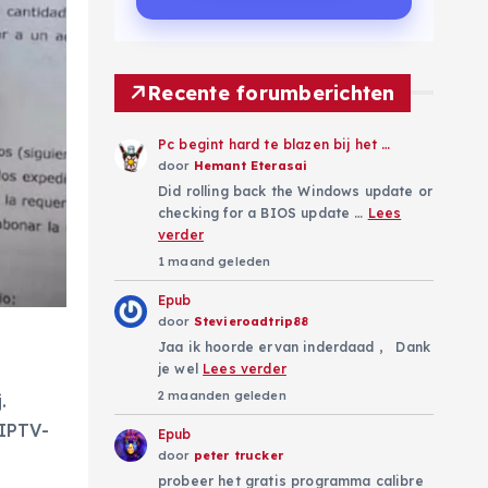
Recente forumberichten
Pc begint hard te blazen bij het …
door
Hemant Eterasai
Did rolling back the Windows update or
checking for a BIOS update …
Lees
verder
1 maand geleden
Epub
door
Stevieroadtrip88
Jaa ik hoorde ervan inderdaad , Dank
je wel
Lees verder
2 maanden geleden
.
 IPTV-
Epub
door
peter trucker
probeer het gratis programma calibre