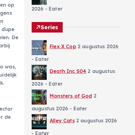
jzen op
2026
- Eater
lgens
en
Series
e dupe
len. De
rbij
Flex X Cop
2 augustus 2026
- Eater
zo was,
Death Inc S04
2 augustus
idelijk
k.
2026
- Eater
Monsters of God
2
augustus 2026
- Eater
sector
ar de
Alley Cats
2 augustus 2026
- Eater