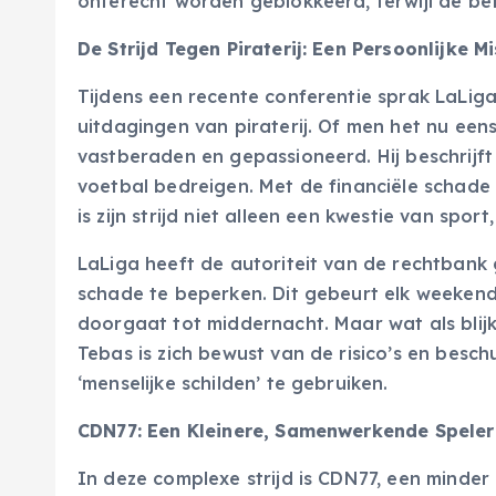
onterecht worden geblokkeerd, terwijl de be
De Strijd Tegen Piraterij: Een Persoonlijke M
Tijdens een recente conferentie sprak LaLiga
uitdagingen van piraterij. Of men het nu eens i
vastberaden en gepassioneerd. Hij beschrijft 
voetbal bedreigen. Met de financiële schade 
is zijn strijd niet alleen een kwestie van spo
LaLiga heeft de autoriteit van de rechtbank
schade te beperken. Dit gebeurt elk weekend
doorgaat tot middernacht. Maar wat als blij
Tebas is zich bewust van de risico’s en besc
‘menselijke schilden’ te gebruiken.
CDN77: Een Kleinere, Samenwerkende Speler
In deze compl
exe strijd is CDN77, een minde