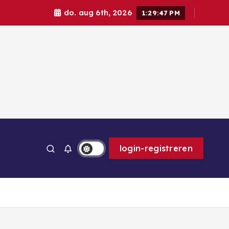
do. aug 6th, 2026
1:29:48 PM
ps
login-registreren