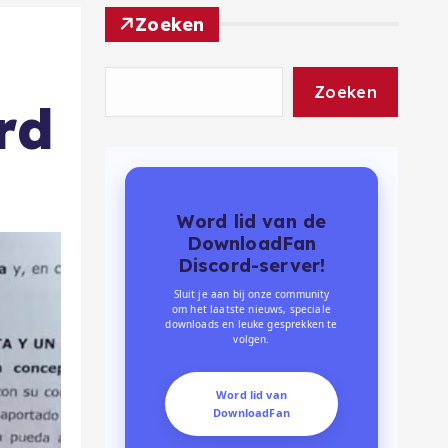
Zoeken
Zoeken
rd
Word lid van de
DownloadFan
Discord-server!
Sluit je aan bij onze community
om het laatste nieuws, speciale
downloads en leuke gesprekken te
volgen.
Word lid van
DownloadFan