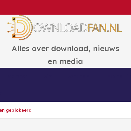
Alles over download, nieuws
en media
Games
Ai
Boeken
Hulp en Ti
ct
ten geblokeerd