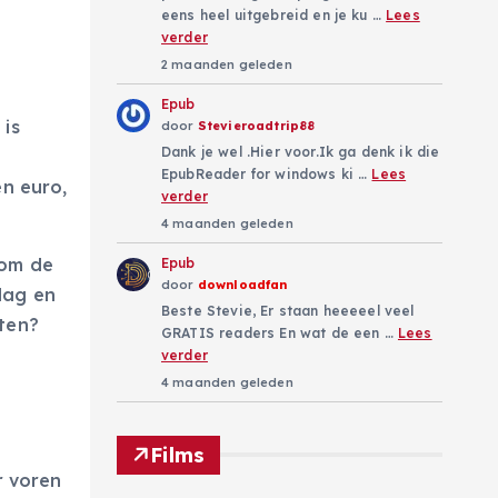
eens heel uitgebreid en je ku …
Lees
verder
2 maanden geleden
Epub
 is
door
Stevieroadtrip88
Dank je wel .Hier voor.Ik ga denk ik die
EpubReader for windows ki …
Lees
en euro,
verder
4 maanden geleden
 om de
Epub
door
downloadfan
dag en
Beste Stevie, Er staan heeeeel veel
tten?
GRATIS readers En wat de een …
Lees
verder
4 maanden geleden
Films
r voren