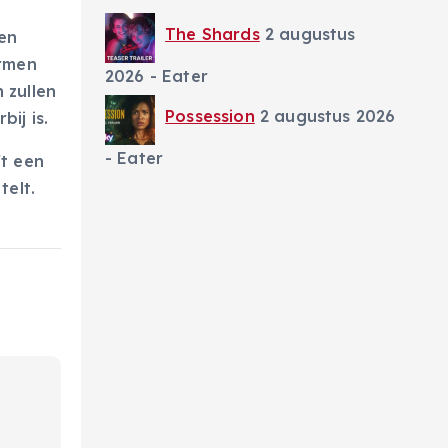
The Shards
2 augustus
en
ermen
2026
- Eater
 zullen
Possession
2 augustus 2026
ij is.
- Eater
ft een
telt.