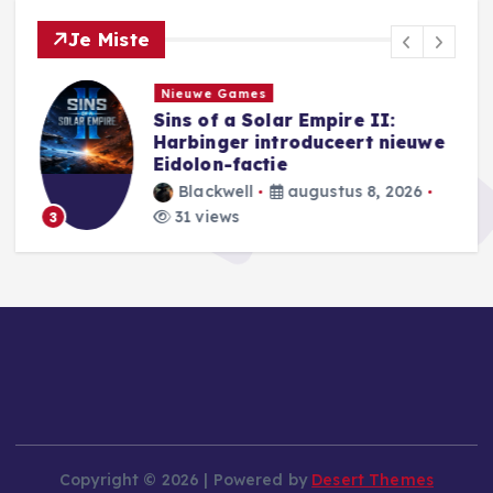
Je Miste
Nieuwe Games
Sins of a Solar Empire II:
Harbinger introduceert nieuwe
e
Eidolon-factie
Blackwell
augustus 8, 2026
31 views
3
Copyright © 2026 | Powered by
Desert Themes