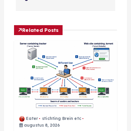
r
i
c
Related Posts
h
t
n
a
v
i
Eater
stichting Brein etc
g
augustus 8, 2026