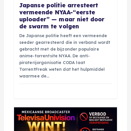
Japanse politie arresteert
a
vermeende NYAA-“eerste
uploader” — maar niet door
t
de swarm te volgen
De Japanse politie heeft een vermeende
i
seeder gearresteerd die in verband wordt
gebracht met de bijzonder populaire
e
anime-torrentsite NYAA. De anti-
piraterijorganisatie CODA laat
TorrentFreak weten dat het hulpmiddel
waarmee de…