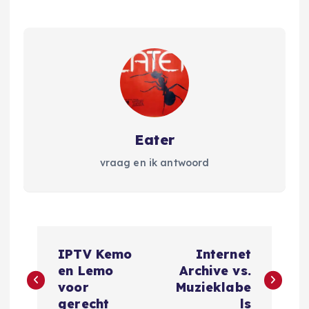
Eater
vraag en ik antwoord
B
IPTV Kemo
Internet
e
en Lemo
Archive vs.
voor
Muzieklabe
gerecht
ls