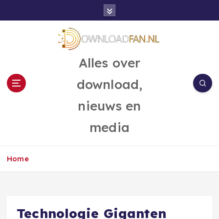
G
a
n
a
a
Alles over
r
d
download,
e
i
nieuws en
n
h
media
o
u
d
Home
Technologie Giganten