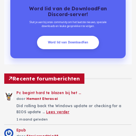
Word lid van de DownloadFan
Discord-server!
Sluit je aan bij onze community om het laatste nieuws, speciale
downloads en leuke gesprekken te volgen.
Word lid van DownloadFan
Recente forumberichten
Pc begint hard te blazen bij het …
door
Hemant Eterasai
Did rolling back the Windows update or checking for a
BIOS update …
Lees verder
1 maand geleden
Epub