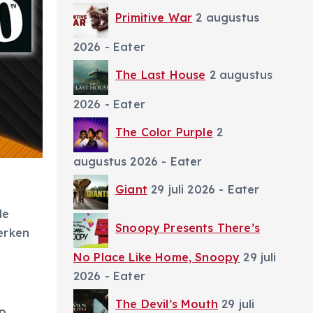
Primitive War
2 augustus
2026
- Eater
The Last House
2 augustus
2026
- Eater
The Color Purple
2
augustus 2026
- Eater
Giant
29 juli 2026
- Eater
de
Snoopy Presents There’s
erken
No Place Like Home, Snoopy
29 juli
2026
- Eater
The Devil’s Mouth
29 juli
p,