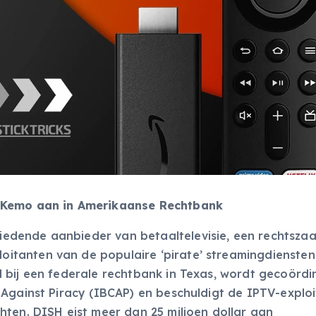
n Kemo aan in Amerikaanse Rechtbank
dende aanbieder van betaaltelevisie, een rechtsza
itanten van de populaire ‘pirate’ streamingdienste
 bij een federale rechtbank in Texas, wordt gecoördi
 Against Piracy (IBCAP) en beschuldigt de IPTV-explo
hten. DISH eist meer dan 25 miljoen dollar aan