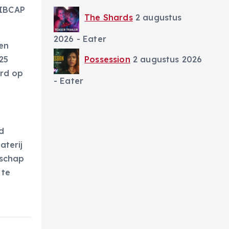
 IBCAP
The Shards
2 augustus
2026
- Eater
 en
Possession
2 augustus 2026
25
erd op
- Eater
d
aterij
dschap
 te