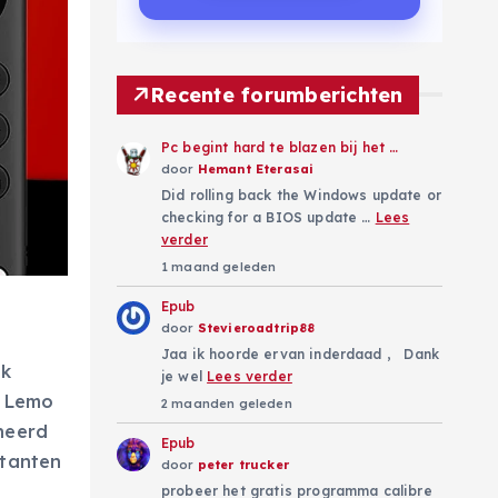
Recente forumberichten
Pc begint hard te blazen bij het …
door
Hemant Eterasai
Did rolling back the Windows update or
checking for a BIOS update …
Lees
verder
1 maand geleden
Epub
door
Stevieroadtrip88
Jaa ik hoorde ervan inderdaad , Dank
ak
je wel
Lees verder
n Lemo
2 maanden geleden
neerd
Epub
itanten
door
peter trucker
probeer het gratis programma calibre