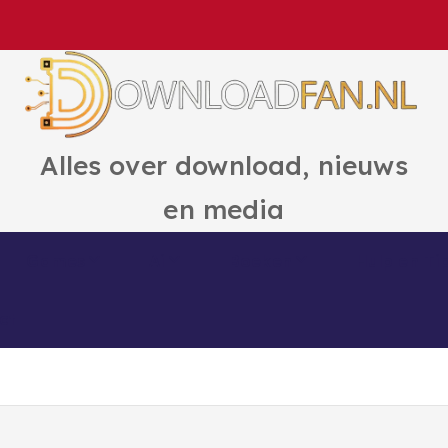
Alles over download, nieuws
en media
Games
Ai
Boeken
Hulp en Ti
ct