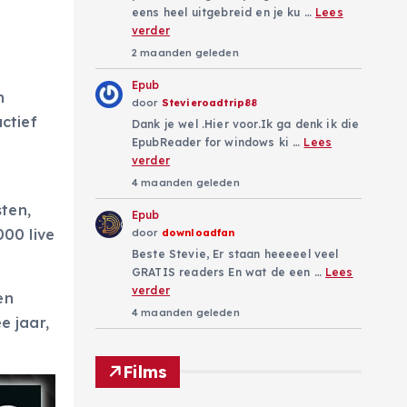
eens heel uitgebreid en je ku …
Lees
verder
2 maanden geleden
Epub
n
door
Stevieroadtrip88
ctief
Dank je wel .Hier voor.Ik ga denk ik die
EpubReader for windows ki …
Lees
verder
4 maanden geleden
ten,
Epub
00 live
door
downloadfan
Beste Stevie, Er staan heeeeel veel
GRATIS readers En wat de een …
Lees
verder
en
4 maanden geleden
e jaar,
Films