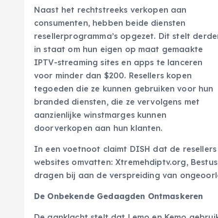
Naast het rechtstreeks verkopen aan
consumenten, hebben beide diensten
resellerprogramma’s opgezet. Dit stelt derde
in staat om hun eigen op maat gemaakte
IPTV-streaming sites en apps te lanceren
voor minder dan $200. Resellers kopen
tegoeden die ze kunnen gebruiken voor hun
branded diensten, die ze vervolgens met
aanzienlijke winstmarges kunnen
doorverkopen aan hun klanten.
In een voetnoot claimt DISH dat de reselle
websites omvatten: Xtremehdiptv.org, Bestus
dragen bij aan de verspreiding van ongeoor
De Onbekende Gedaagden Ontmaskeren
De aanklacht stelt dat Lemo en Kemo gebru