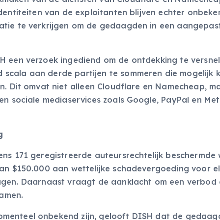
dentiteiten van de exploitanten blijven echter onbeke
atie te verkrijgen om de gedaagden in een aangepas
H een verzoek ingediend om de ontdekking te versnell
scala aan derde partijen te sommeren die mogelijk 
en. Dit omvat niet alleen Cloudflare en Namecheap, m
 en sociale mediaservices zoals Google, PayPal en Me
g
ens 171 geregistreerde auteursrechtelijk beschermde
van $150.000 aan wettelijke schadevergoeding voor el
ragen. Daarnaast vraagt de aanklacht om een verbod
amen.
omenteel onbekend zijn, gelooft DISH dat de gedaag