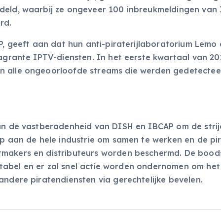
ndeld, waarbij ze ongeveer 100 inbreukmeldingen van
rd.
AP, geeft aan dat hun anti-piraterijlaboratorium Lemo
lagrante IPTV-diensten. In het eerste kwartaal van 20
n alle ongeoorloofde streams die werden gedetecte
van de vastberadenheid van DISH en IBCAP om de strij
ep aan de hele industrie om samen te werken en de pir
ntmakers en distributeurs worden beschermd. De boo
ceptabel en er zal snel actie worden ondernomen om het
andere piratendiensten via gerechtelijke bevelen.