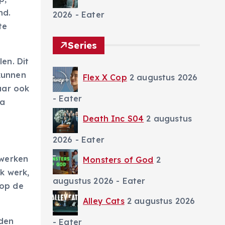
nd.
2026
- Eater
te
Series
en. Dit
kunnen
Flex X Cop
2 augustus 2026
aar ook
- Eater
ta
Death Inc S04
2 augustus
2026
- Eater
 werken
Monsters of God
2
k werk,
augustus 2026
- Eater
 op de
Alley Cats
2 augustus 2026
den
- Eater