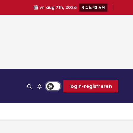
vr. aug 7th, 2026
9:16:44 AM
ps
login-registreren