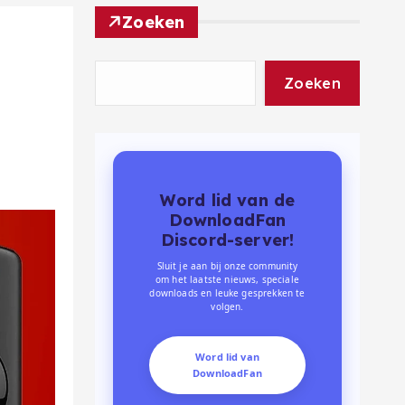
Zoeken
Zoeken
Word lid van de
DownloadFan
Discord-server!
Sluit je aan bij onze community
om het laatste nieuws, speciale
downloads en leuke gesprekken te
volgen.
Word lid van
DownloadFan