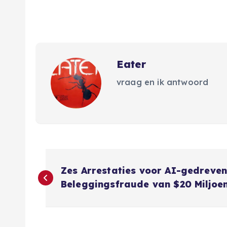
Eater
vraag en ik antwoord
B
Zes Arrestaties voor AI-gedreve
e
Beleggingsfraude van $20 Miljoe
r