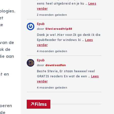
eens heel uitgebreid en je ku …
Lees
verder
ologies.
2 maanden geleden
et
Epub
ge
door
Stevieroadtrip88
Dank je wel .Hier voor.Ik ga denk ik die
EpubReader for windows ki …
Lees
 van de
verder
ok de
4 maanden geleden
die aan
Epub
door
downloadfan
Beste Stevie, Er staan heeeeel veel
t en
GRATIS readers En wat de een …
Lees
e
verder
4 maanden geleden
Films
voeren
ode