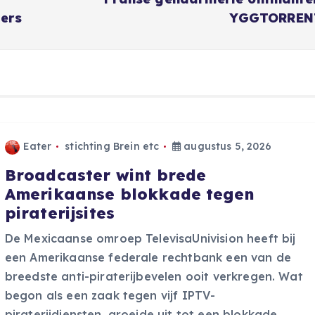
ders
YGGTORREN
Eater
stichting Brein etc
augustus 5, 2026
Broadcaster wint brede
Amerikaanse blokkade tegen
piraterijsites
De Mexicaanse omroep TelevisaUnivision heeft bij
een Amerikaanse federale rechtbank een van de
breedste anti-piraterijbevelen ooit verkregen. Wat
begon als een zaak tegen vijf IPTV-
piraterijdiensten, groeide uit tot een blokkade…