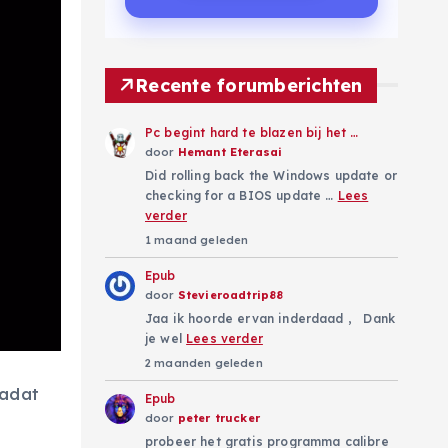
Recente forumberichten
Pc begint hard te blazen bij het …
door
Hemant Eterasai
Did rolling back the Windows update or
checking for a BIOS update …
Lees
verder
1 maand geleden
Epub
door
Stevieroadtrip88
Jaa ik hoorde ervan inderdaad , Dank
je wel
Lees verder
2 maanden geleden
nadat
Epub
door
peter trucker
probeer het gratis programma calibre