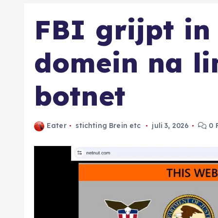
FBI grijpt in
domein na li
botnet
Eater
stichting Brein etc
juli 3, 2026
0 