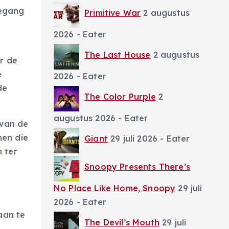
oegang
Primitive War
2 augustus
2026
- Eater
The Last House
2 augustus
r de
e
2026
- Eater
de
The Color Purple
2
augustus 2026
- Eater
 van de
nen die
Giant
29 juli 2026
- Eater
 ter
Snoopy Presents There’s
No Place Like Home, Snoopy
29 juli
2026
- Eater
aan te
The Devil’s Mouth
29 juli