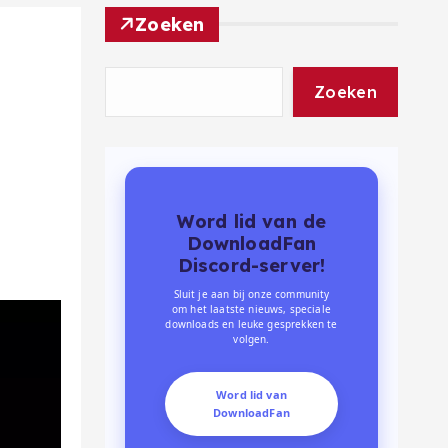
Zoeken
Zoeken
Word lid van de
DownloadFan
Discord-server!
Sluit je aan bij onze community
om het laatste nieuws, speciale
downloads en leuke gesprekken te
volgen.
Word lid van
DownloadFan