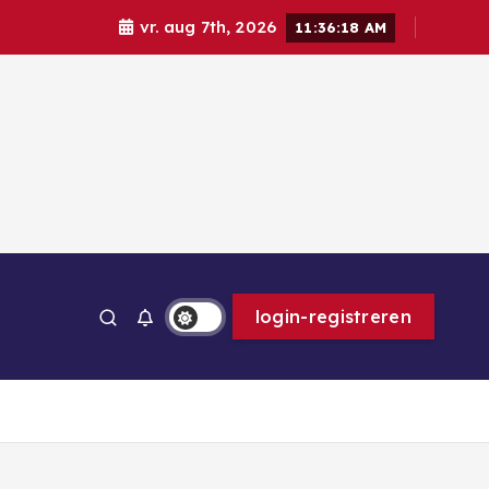
vr. aug 7th, 2026
11:36:19 AM
ps
login-registreren