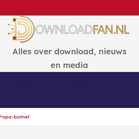
Alles over download, nieuws
en media
Games
Ai
Boeken
Hulp en Ti
ct
t Popa-botnet