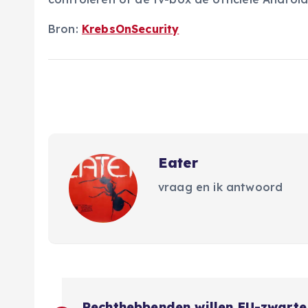
Bron:
KrebsOnSecurity
Eater
vraag en ik antwoord
B
Rechthebbenden willen EU-zwarte