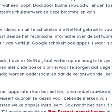
r viaheen loopt. Daardoor kunnen kwaadwillenden t
tzelfde thuisnetwerk en deze blootstellen aan
 -diensten uit te schakelen die NetNut gebruikte voo
t deelde het technische informatie over de softwar
ur van NetNut. Google schakelt ook apps uit waarin 
drijf achter NetNut, laat weten op de hoogte te zijn
rken met onderzoekers om ervoor te zorgen dat dege
ndig worden onderzocht en dat de verantwoordelijken
net apparaten kan besmetten, is via onbetrouwbare,
viseert daarom te kiezen voor bekende merken van
en welke apps je installeert. Ook raadt het bedrijf 
d TV-versie gebruikt en
Play Protect-gecertificeer
d is.