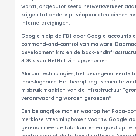
wordt, ongeautoriseerd netwerkverkeer daa
krijgen tot andere privéapparaten binnen he
internetdreigingen.
Google hielp de FBI door Google-accounts en
command-and-control van malware. Daarnaas
development kits en de back-endinfrastructu
SDK’s van NetNut zijn opgenomen.
Alarum Technologies, het beursgenoteerde be
inbeslagname. Het bedrijf zegt samen te we
misbruik maakten van de infrastructuur “gro
verantwoording worden geroepen”.
Een belangrijke manier waarop het Popa-bot
merkloze streamingboxen voor tv. Google ad
gerenommeerde fabrikanten en goed op te lett
controleren of de tv-box de officiële Androi