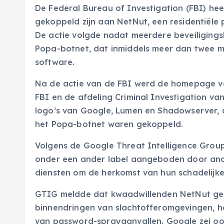
De Federal Bureau of Investigation (FBI) h
gekoppeld zijn aan NetNut, een residentiële 
De actie volgde nadat meerdere beveiliging
Popa-botnet, dat inmiddels meer dan twee m
software.
Na de actie van de FBI werd de homepage v
FBI en de afdeling Criminal Investigation va
logo’s van Google, Lumen en Shadowserver, d
het Popa-botnet waren gekoppeld.
Volgens de Google Threat Intelligence Gro
onder een ander label aangeboden door ande
diensten om de herkomst van hun schadelijke
GTIG meldde dat kwaadwillenden NetNut gebr
binnendringen van slachtofferomgevingen, he
van password-sprayaanvallen. Google zei o