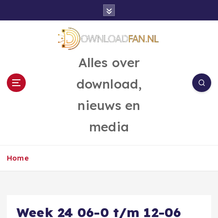
G
a
n
a
a
Alles over
r
d
download,
e
i
nieuws en
n
h
media
o
u
d
Home
Week 24 06-0 t/m 12-06