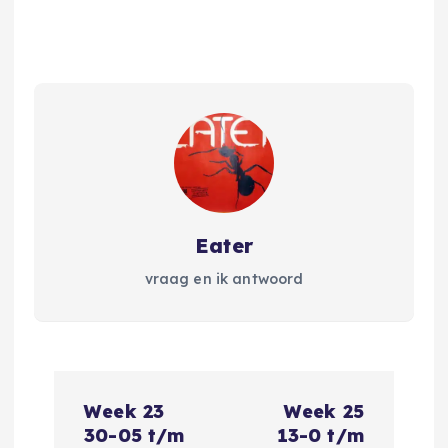
Eater
vraag en ik antwoord
B
Week 23
Week 25
e
30-05 t/m
13-0 t/m