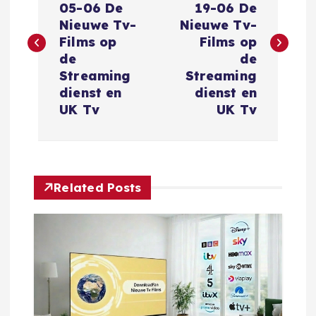
05-06 De
19-06 De
r
Nieuwe Tv-
Nieuwe Tv-
Films op
Films op
i
de
de
Streaming
Streaming
c
dienst en
dienst en
UK Tv
UK Tv
h
t
Related Posts
n
a
v
i