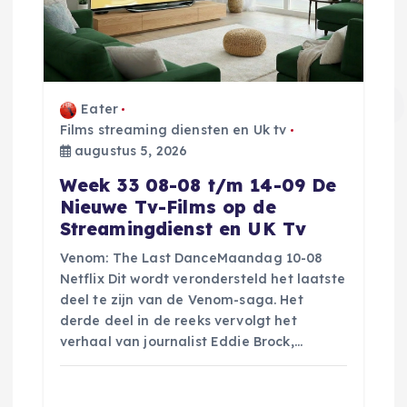
g
a
t
Eater
Films streaming diensten en Uk tv
augustus 5, 2026
i
Week 33 08-08 t/m 14-09 De
e
Nieuwe Tv-Films op de
Streamingdienst en UK Tv
Venom: The Last DanceMaandag 10-08
Netflix Dit wordt verondersteld het laatste
deel te zijn van de Venom-saga. Het
derde deel in de reeks vervolgt het
verhaal van journalist Eddie Brock,…