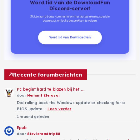
Word lid van de DownloadFan
Discord-server!
Sluit je aan bij onze community om het laatste nieuws, speciale
downloads en leuke gesprekken te volgen.
Word lid van DownloadFan
Recente forumberichten
Pc begint hard te blazen bij het …
door
Hemant Eterasai
Did rolling back the Windows update or checking for a
BIOS update …
Lees verder
1 maand geleden
Epub
door
Stevieroadtrip88