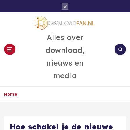
G
a
n
a
a
Alles over
r
d
download,
e
i
nieuws en
n
h
media
o
u
d
Home
Hoe schakel je de nieuwe