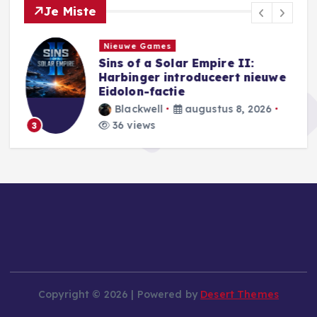
Je Miste
Nieuwe Games
Sins of a Solar Empire II:
Harbinger introduceert nieuwe
e
Eidolon-factie
Blackwell
augustus 8, 2026
36 views
3
Copyright © 2026 | Powered by
Desert Themes