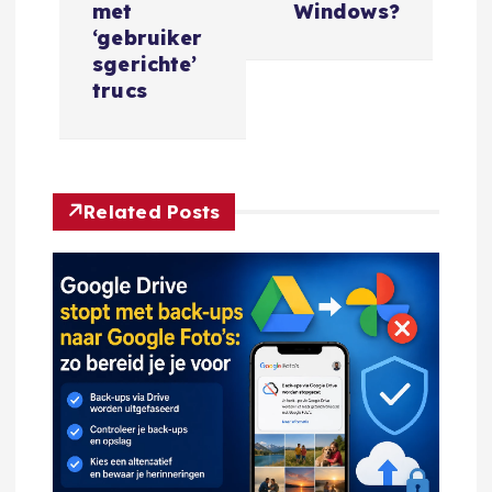
met
Windows?
c
‘gebruiker
sgerichte’
h
trucs
t
n
Related Posts
a
v
i
g
a