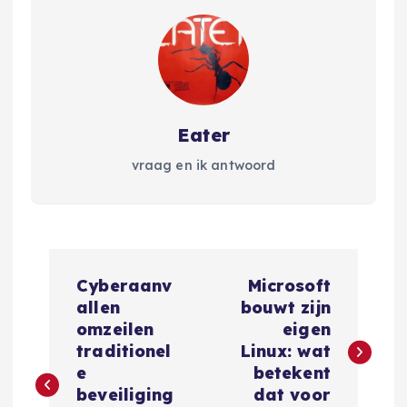
Eater
vraag en ik antwoord
B
Cyberaanv
Microsoft
e
allen
bouwt zijn
omzeilen
eigen
r
traditionel
Linux: wat
e
betekent
i
beveiliging
dat voor