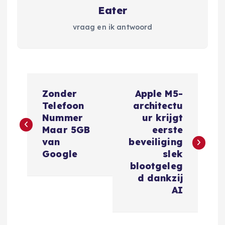
Eater
vraag en ik antwoord
B
Zonder
Apple M5-
e
Telefoon
architectu
Nummer
ur krijgt
r
Maar 5GB
eerste
van
beveiliging
i
Google
slek
blootgeleg
c
d dankzij
AI
h