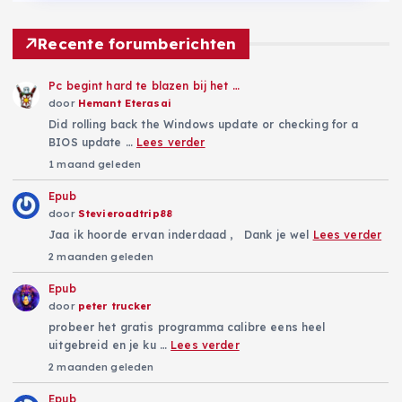
Recente forumberichten
Pc begint hard te blazen bij het …
door
Hemant Eterasai
Did rolling back the Windows update or checking for a
BIOS update …
Lees verder
1 maand geleden
Epub
door
Stevieroadtrip88
Jaa ik hoorde ervan inderdaad , Dank je wel
Lees verder
2 maanden geleden
Epub
door
peter trucker
probeer het gratis programma calibre eens heel
uitgebreid en je ku …
Lees verder
2 maanden geleden
Epub