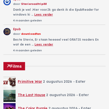
door
Stevieroadtrip88
Dank je wel .Hier voor.Ik ga denk ik die EpubReader for
windows ki …
Lees verder
4 maanden geleden
Epub
door
downloadfan
Beste Stevie, Er staan heeeeel veel GRATIS readers En
wat de een …
Lees verder
4 maanden geleden
Films
Primitive War
2 augustus 2026
- Eater
The Last House
2 augustus 2026
- Eater
The Color Purple
2 augustus 2026
- Eater