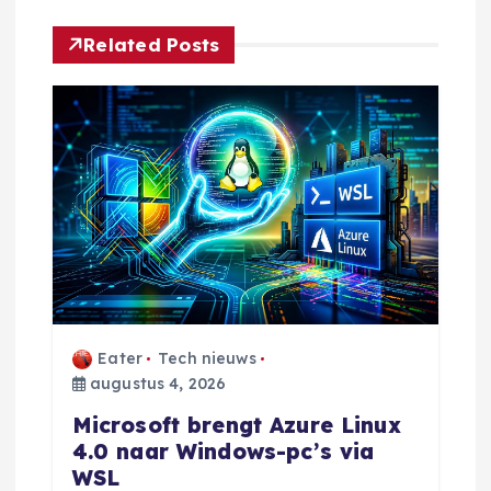
t
Related Posts
n
a
v
i
g
a
Eater
Tech nieuws
t
augustus 4, 2026
Microsoft brengt Azure Linux
i
4.0 naar Windows-pc’s via
WSL