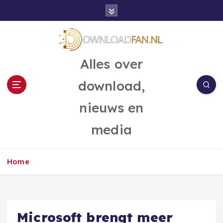
G
a
n
a
a
Alles over
r
d
download,
e
i
nieuws en
n
h
media
o
u
d
Home
Microsoft brengt meer