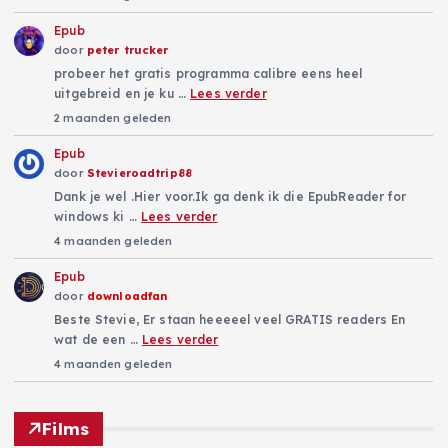
Epub
door
peter trucker
probeer het gratis programma calibre eens heel
uitgebreid en je ku …
Lees verder
2 maanden geleden
Epub
door
Stevieroadtrip88
Dank je wel .Hier voor.Ik ga denk ik die EpubReader for
windows ki …
Lees verder
4 maanden geleden
Epub
door
downloadfan
Beste Stevie, Er staan heeeeel veel GRATIS readers En
wat de een …
Lees verder
4 maanden geleden
Films