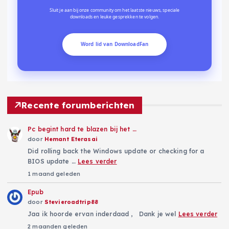
Sluit je aan bij onze community om het laatste nieuws, speciale
downloads en leuke gesprekken te volgen.
Word lid van DownloadFan
Recente forumberichten
Pc begint hard te blazen bij het …
door
Hemant Eterasai
Did rolling back the Windows update or checking for a
BIOS update …
Lees verder
1 maand geleden
Epub
door
Stevieroadtrip88
Jaa ik hoorde ervan inderdaad , Dank je wel
Lees verder
2 maanden geleden