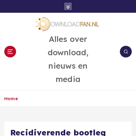
G
a
n
a
a
Alles over
r
d
download,
e
i
nieuws en
n
h
media
o
u
d
Home
Recidiverende bootleg