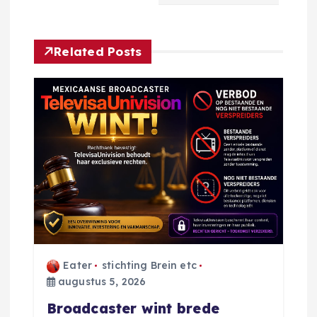
h
t
Related Posts
n
a
v
i
g
a
Eater
stichting Brein etc
augustus 5, 2026
t
Broadcaster wint brede