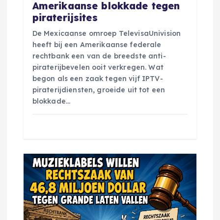
i
Amerikaanse blokkade tegen
piraterijsites
e
De Mexicaanse omroep TelevisaUnivision
heeft bij een Amerikaanse federale
rechtbank een van de breedste anti-
piraterijbevelen ooit verkregen. Wat
begon als een zaak tegen vijf IPTV-
piraterijdiensten, groeide uit tot een
blokkade…