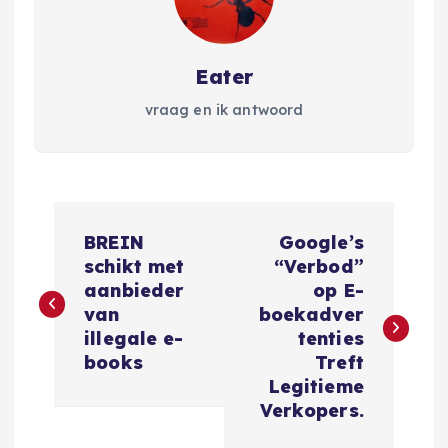
Eater
vraag en ik antwoord
B
BREIN
Google’s
e
schikt met
“Verbod”
aanbieder
op E-
r
van
boekadver
illegale e-
tenties
i
books
Treft
Legitieme
c
Verkopers.