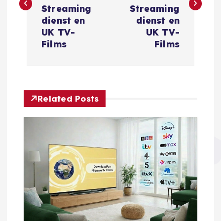
r
Streaming
Streaming
i
dienst en
dienst en
UK TV-
UK TV-
c
Films
Films
h
t
Related Posts
n
a
v
i
g