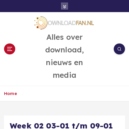
G
a
n
a
a
Alles over
r
d
download,
e
i
nieuws en
n
h
media
o
u
d
Home
Week 02 03-01 t/m 09-01