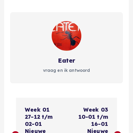
Eater
vraag en ik antwoord
B
Week 01
Week 03
e
27-12 t/m
10-01 t/m
02-01
16-01
Nieuwe
Nieuwe