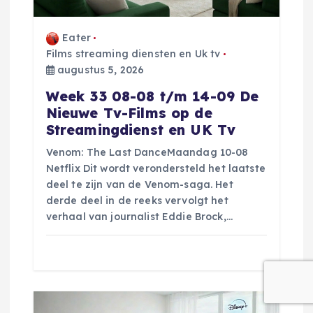
a
Eater
t
Films streaming diensten en Uk tv
augustus 5, 2026
i
Week 33 08-08 t/m 14-09 De
Nieuwe Tv-Films op de
e
Streamingdienst en UK Tv
Venom: The Last DanceMaandag 10-08
Netflix Dit wordt verondersteld het laatste
deel te zijn van de Venom-saga. Het
derde deel in de reeks vervolgt het
verhaal van journalist Eddie Brock,…