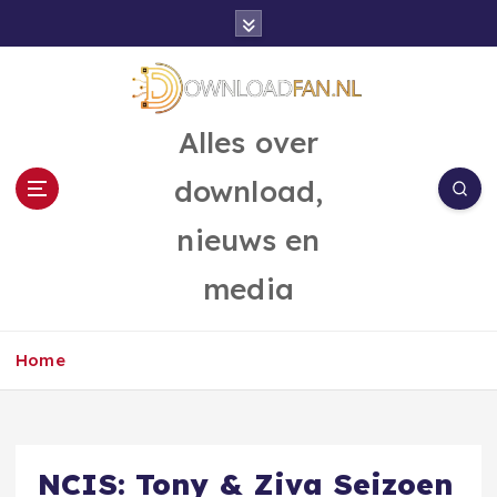
G
a
n
a
a
Alles over
r
d
download,
e
i
nieuws en
n
h
media
o
u
d
Home
NCIS: Tony & Ziva Seizoen