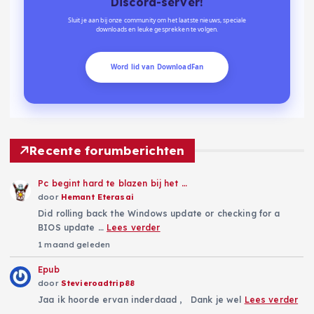
Discord-server!
Sluit je aan bij onze community om het laatste nieuws, speciale
downloads en leuke gesprekken te volgen.
Word lid van DownloadFan
Recente forumberichten
Pc begint hard te blazen bij het …
door
Hemant Eterasai
Did rolling back the Windows update or checking for a
BIOS update …
Lees verder
1 maand geleden
Epub
door
Stevieroadtrip88
Jaa ik hoorde ervan inderdaad , Dank je wel
Lees verder