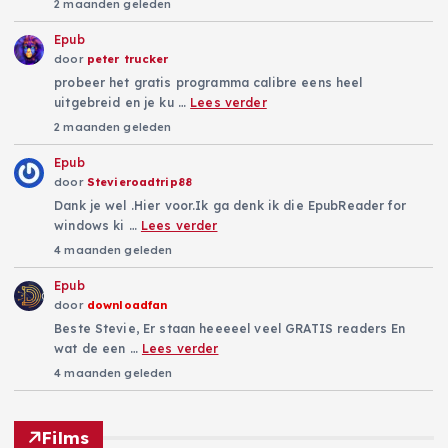
2 maanden geleden
Epub
door
peter trucker
probeer het gratis programma calibre eens heel
uitgebreid en je ku …
Lees verder
2 maanden geleden
Epub
door
Stevieroadtrip88
Dank je wel .Hier voor.Ik ga denk ik die EpubReader for
windows ki …
Lees verder
4 maanden geleden
Epub
door
downloadfan
Beste Stevie, Er staan heeeeel veel GRATIS readers En
wat de een …
Lees verder
4 maanden geleden
Films