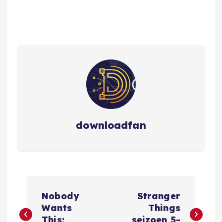
downloadfan
B
Nobody
Stranger
e
Wants
Things
This:
seizoen 5-