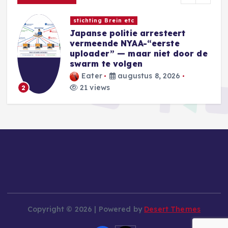
Nieuwe Games
Sins of a Solar Empire II:
Harbinger introduceert nieuwe
e
Eidolon-factie
Blackwell
augustus 8, 2026
28 views
3
Copyright © 2026 | Powered by
Desert Themes