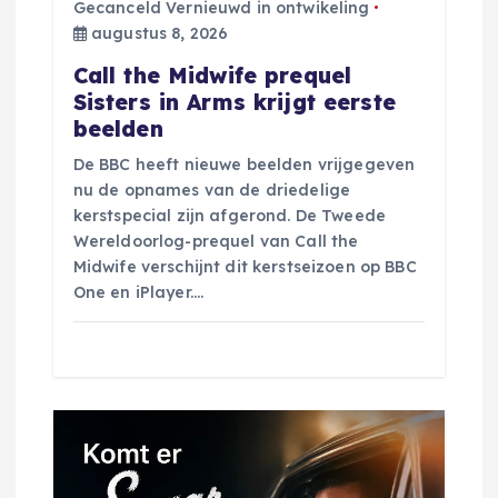
g
Gecanceld Vernieuwd in ontwikeling
augustus 8, 2026
a
Call the Midwife prequel
Sisters in Arms krijgt eerste
t
beelden
De BBC heeft nieuwe beelden vrijgegeven
i
nu de opnames van de driedelige
kerstspecial zijn afgerond. De Tweede
e
Wereldoorlog-prequel van Call the
Midwife verschijnt dit kerstseizoen op BBC
One en iPlayer.…