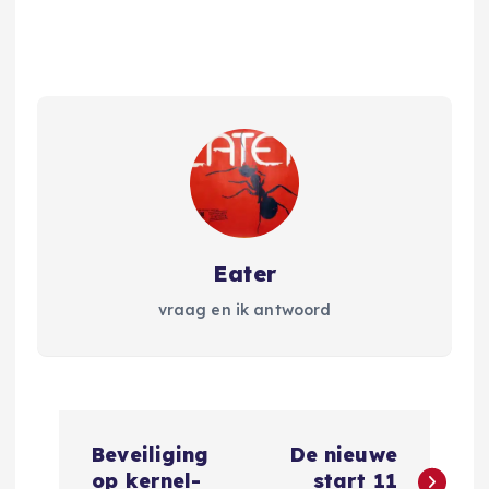
Eater
vraag en ik antwoord
B
Beveiliging
De nieuwe
e
op kernel-
start 11