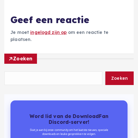
Geef een reactie
Je moet
ingelogd zijn op
om een reactie te
plaatsen.
Zoeken
Zoeken
Word lid van de DownloadFan
Discord-server!
Sluit je aan bij onze community om het laatste nieuws, speciale
downloads en leuke gesprekken te volgen.