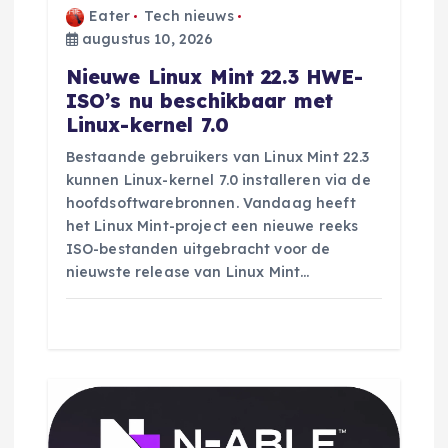
Eater
Tech nieuws
g
augustus 10, 2026
Nieuwe Linux Mint 22.3 HWE-
a
ISO’s nu beschikbaar met
Linux-kernel 7.0
t
Bestaande gebruikers van Linux Mint 22.3
i
kunnen Linux-kernel 7.0 installeren via de
hoofdsoftwarebronnen. Vandaag heeft
e
het Linux Mint-project een nieuwe reeks
ISO-bestanden uitgebracht voor de
nieuwste release van Linux Mint…