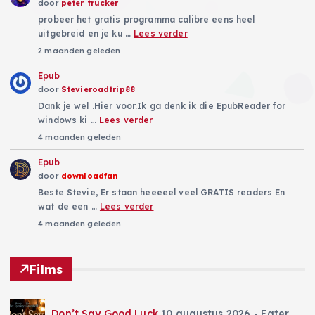
door
peter trucker
probeer het gratis programma calibre eens heel
uitgebreid en je ku …
Lees verder
2 maanden geleden
Epub
door
Stevieroadtrip88
Dank je wel .Hier voor.Ik ga denk ik die EpubReader for
windows ki …
Lees verder
4 maanden geleden
Epub
door
downloadfan
Beste Stevie, Er staan heeeeel veel GRATIS readers En
wat de een …
Lees verder
4 maanden geleden
Films
Don’t Say Good Luck
10 augustus 2026
- Eater