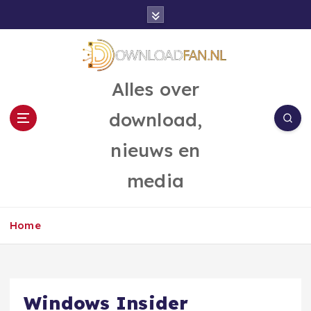
G
a
n
a
a
Alles over
r
d
download,
e
i
nieuws en
n
h
media
o
u
d
Home
Windows Insider