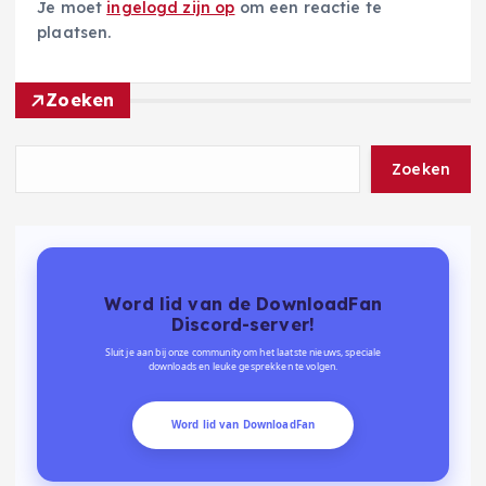
Je moet
ingelogd zijn op
om een reactie te
plaatsen.
Zoeken
Zoeken
Word lid van de DownloadFan
Discord-server!
Sluit je aan bij onze community om het laatste nieuws, speciale
downloads en leuke gesprekken te volgen.
Word lid van DownloadFan