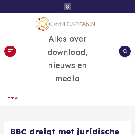
G
a
n
a
a
Alles over
r
d
download,
e
i
nieuws en
n
h
media
o
u
d
Home
BBC dreigt met juridische