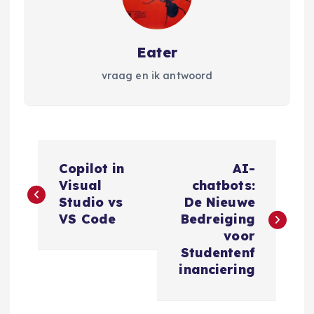
Eater
vraag en ik antwoord
B
Copilot in
AI-
e
Visual
chatbots:
Studio vs
De Nieuwe
r
VS Code
Bedreiging
voor
i
Studentenf
inanciering
c