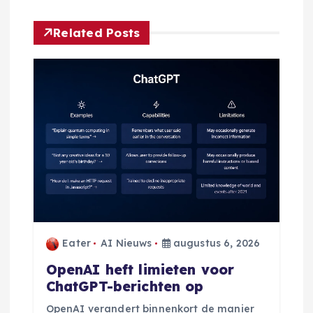
h
Related Posts
t
n
a
v
i
g
a
Eater
AI Nieuws
augustus 6, 2026
OpenAI heft limieten voor
t
ChatGPT-berichten op
OpenAI verandert binnenkort de manier