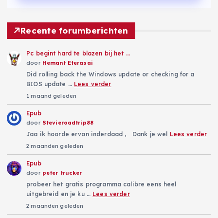
Recente forumberichten
Pc begint hard te blazen bij het …
door
Hemant Eterasai
Did rolling back the Windows update or checking for a
BIOS update …
Lees verder
1 maand geleden
Epub
door
Stevieroadtrip88
Jaa ik hoorde ervan inderdaad , Dank je wel
Lees verder
2 maanden geleden
Epub
door
peter trucker
probeer het gratis programma calibre eens heel
uitgebreid en je ku …
Lees verder
2 maanden geleden