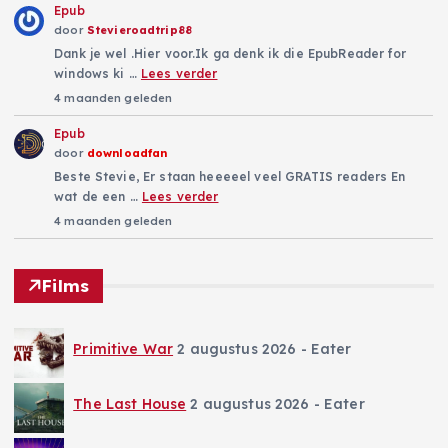
Epub
door
Stevieroadtrip88
Dank je wel .Hier voor.Ik ga denk ik die EpubReader for
windows ki …
Lees verder
4 maanden geleden
Epub
door
downloadfan
Beste Stevie, Er staan heeeeel veel GRATIS readers En
wat de een …
Lees verder
4 maanden geleden
Films
Primitive War
2 augustus 2026
- Eater
The Last House
2 augustus 2026
- Eater