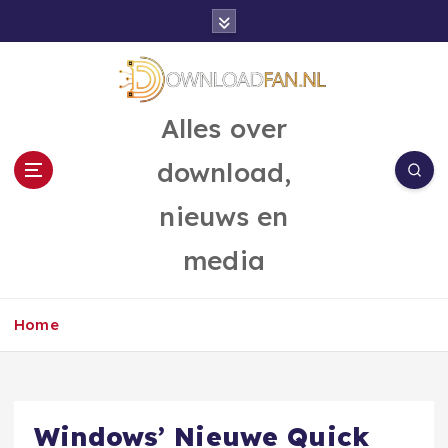
G
a
n
a
a
Alles over
r
d
download,
e
i
nieuws en
n
h
media
o
u
d
Home
Windows’ Nieuwe Quick