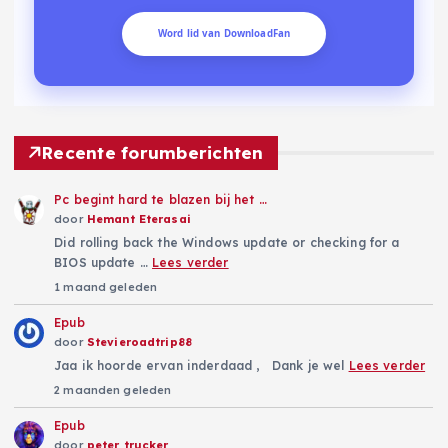
Word lid van DownloadFan
Recente forumberichten
Pc begint hard te blazen bij het …
door
Hemant Eterasai
Did rolling back the Windows update or checking for a
BIOS update …
Lees verder
1 maand geleden
Epub
door
Stevieroadtrip88
Jaa ik hoorde ervan inderdaad , Dank je wel
Lees verder
2 maanden geleden
Epub
door
peter trucker