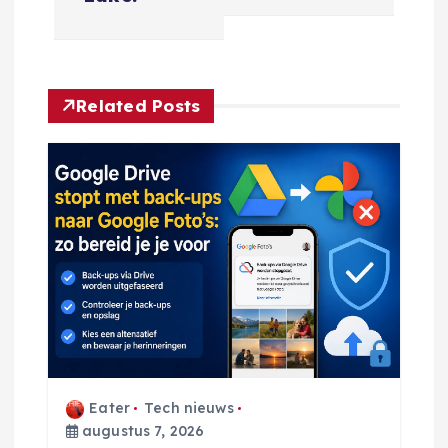
r
i
c
Related Posts
h
t
n
a
v
i
Eater
Tech nieuws
g
augustus 7, 2026