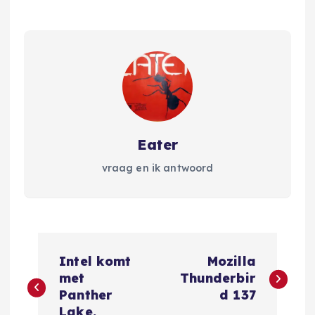
Eater
vraag en ik antwoord
B
Intel komt
Mozilla
e
met
Thunderbir
Panther
d 137
Lake.