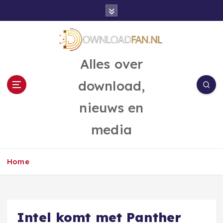
G
a
n
a
a
Alles over
r
d
download,
e
i
nieuws en
n
h
media
o
u
d
Home
Intel komt met Panther