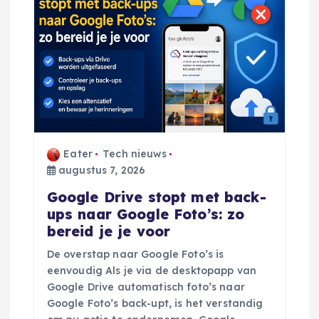
v
i
g
a
t
Eater
Tech nieuws
augustus 7, 2026
i
Google Drive stopt met back-
e
ups naar Google Foto’s: zo
bereid je je voor
De overstap naar Google Foto’s is
eenvoudig Als je via de desktopapp van
Google Drive automatisch foto’s naar
Google Foto’s back-upt, is het verstandig