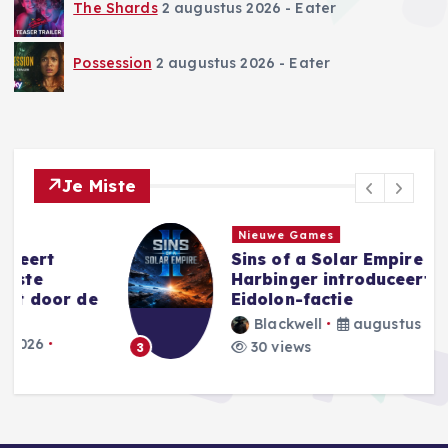
The Shards
2 augustus 2026
- Eater
Possession
2 augustus 2026
- Eater
Je Miste
Nieuwe Games
Sins of a Solar Empire II:
Harbinger introduceert nieuwe
e
Eidolon-factie
Blackwell
augustus 8, 2026
30 views
3