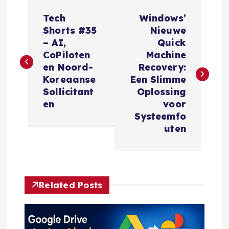
B
Tech
Windows’
e
Shorts #35
Nieuwe
– AI,
Quick
r
CoPiloten
Machine
en Noord-
Recovery:
i
Koreaanse
Een Slimme
Sollicitant
Oplossing
c
en
voor
Systeemfo
h
uten
t
n
Related Posts
a