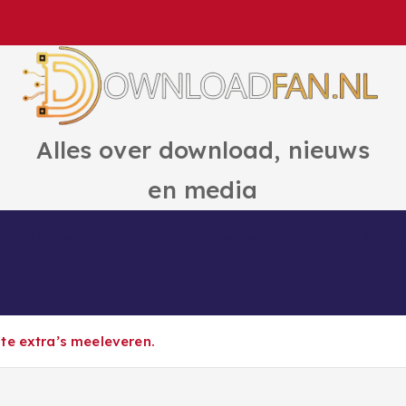
Alles over download, nieuws
en media
Games
Ai
Boeken
Hulp en Ti
ct
te extra’s meeleveren.