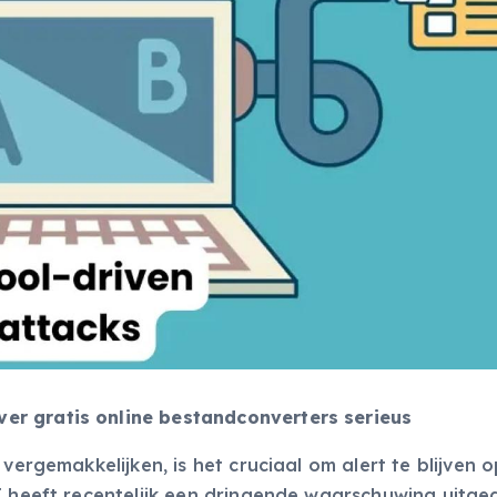
er gratis online bestandconverters serieus
vergemakkelijken, is het cruciaal om alert te blijven 
BI heeft recentelijk een dringende waarschuwing uitg