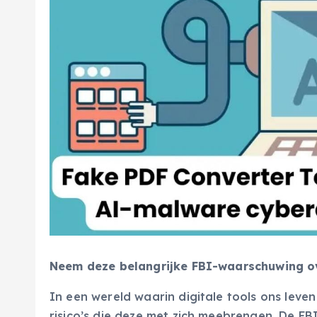
Neem deze belangrijke FBI-waarschuwing ov
In een wereld waarin digitale tools ons leven 
risico’s die deze met zich meebrengen. De F