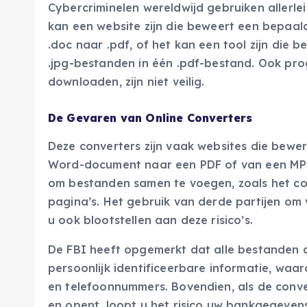
Cybercriminelen wereldwijd gebruiken allerle
kan een website zijn die beweert een bepaal
.doc naar .pdf, of het kan een tool zijn di
.jpg-bestanden in één .pdf-bestand. Ook pr
downloaden, zijn niet veilig.
De Gevaren van Online Converters
Deze converters zijn vaak websites die bewe
Word-document naar een PDF of van een MP3
om bestanden samen te voegen, zoals het co
pagina’s. Het gebruik van derde partijen om
u ook blootstellen aan deze risico’s.
De FBI heeft opgemerkt dat alle bestanden 
persoonlijk identificeerbare informatie, wa
en telefoonnummers. Bovendien, als de conv
en opent, loopt u het risico uw bankgegevens