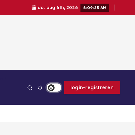
do. aug 6th, 2026
6:09:26 AM
ps
login-registreren