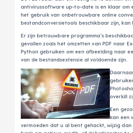
antivirussoftware up-to-date is en klaar om
het gebruik van onbetrouwbare online conver
bestandconversietools beschikbaar zijn, kan he
Er zijn betrouwbare programma’s beschikbaar
gevallen zoals het omzetten van PDF naar Exc
Python gebruiken om een afbeelding naar ee
van de bestandsextensie al voldoende zijn.
Daarnaas
gebruike
Photoshop
overkill 
Een gezo
kan een 
vermoeden dat u al bent gehackt, wijzig da