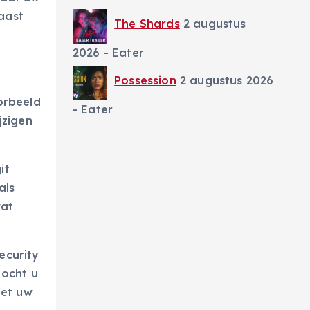
aast
The Shards
2 augustus
2026
- Eater
Possession
2 augustus 2026
orbeeld
- Eater
jzigen
it
als
wat
ecurity
Mocht u
met uw