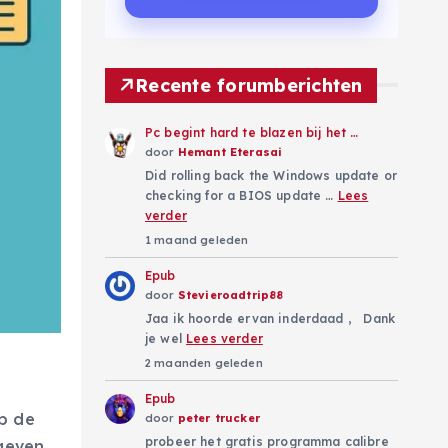
Recente forumberichten
Pc begint hard te blazen bij het …
door
Hemant Eterasai
Did rolling back the Windows update or
checking for a BIOS update …
Lees
verder
1 maand geleden
Epub
door
Stevieroadtrip88
Jaa ik hoorde ervan inderdaad , Dank
je wel
Lees verder
2 maanden geleden
Epub
op de
door
peter trucker
probeer het gratis programma calibre
egeven