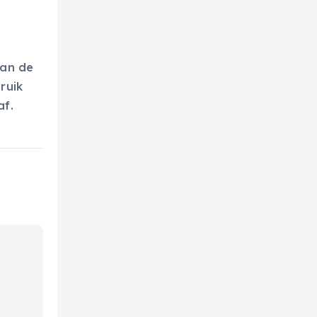
aan de
bruik
af.