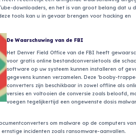
Tube-downloaders, en het is van groot belang dat u 
 deze tools kan u in gevaar brengen voor hacking en
De Waarschuwing van de FBI
Het Denver Field Office van de FBI heeft gewaar
voor gratis online bestandconversietools die schad
software op uw systeem kunnen installeren of gev
gegevens kunnen verzamelen. Deze ‘booby-trappe
converters zijn beschikbaar in zowel offline als onl
versies en voltooien de conversie zoals beloofd, m
voegen tegelijkertijd een ongewenste dosis malwa
 documentconverters om malware op de computers va
ot ernstige incidenten zoals ransomware-aanvallen.