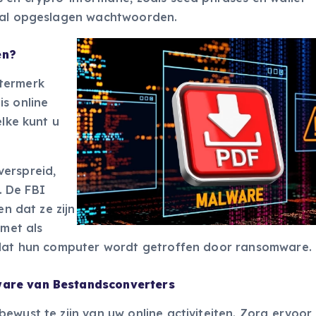
kaal opgeslagen wachtwoorden.
en?
termerk
s online
elke kunt u
verspreid,
. De FBI
en dat ze zijn
 met als
f dat hun computer wordt getroffen door ransomware.
ware van Bestandsconverters
ewust te zijn van uw online activiteiten. Zorg ervoor