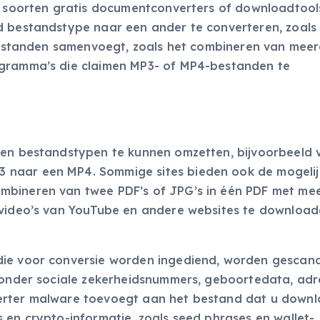
i soorten gratis documentconverters of downloadtools
d bestandstype naar een ander te converteren, zoals
e bestanden samenvoegt, zoals het combineren van mee
ogramma’s die claimen MP3- of MP4-bestanden te
ren bestandstypen te kunnen omzetten, bijvoorbeeld 
 naar een MP4. Sommige sites bieden ook de mogelij
mbineren van twee PDF’s of JPG’s in één PDF met me
 video’s van YouTube en andere websites te download
die voor conversie worden ingediend, worden gescan
aronder sociale zekerheidsnummers, geboortedata, ad
erter malware toevoegt aan het bestand dat u down
 en crypto-informatie, zoals seed phrases en wallet-