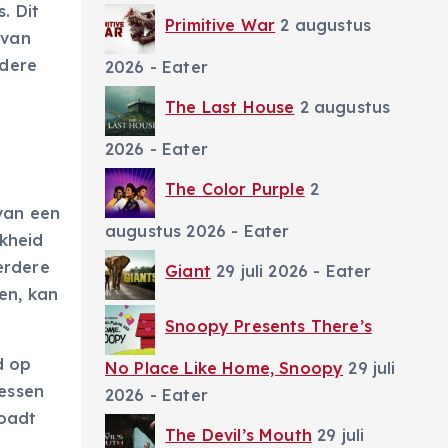
. Dit
Primitive War
2 augustus
 van
rdere
2026
- Eater
The Last House
2 augustus
2026
- Eater
The Color Purple
2
van een
augustus 2026
- Eater
kheid
erdere
Giant
29 juli 2026
- Eater
en, kan
Snoopy Presents There’s
d op
No Place Like Home, Snoopy
29 juli
ressen
2026
- Eater
loadt
The Devil’s Mouth
29 juli