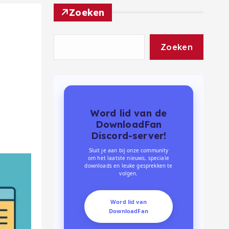
Zoeken
Zoeken
Word lid van de
DownloadFan
Discord-server!
Sluit je aan bij onze community
om het laatste nieuws, speciale
downloads en leuke gesprekken te
volgen.
Word lid van
DownloadFan