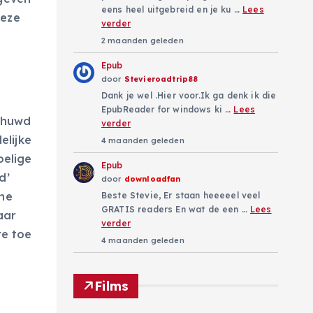
eens heel uitgebreid en je ku …
Lees
deze
verder
2 maanden geleden
Epub
door
Stevieroadtrip88
Dank je wel .Hier voor.Ik ga denk ik die
EpubReader for windows ki …
Lees
schuwd
verder
elijke
4 maanden geleden
oelige
Epub
d’
door
downloadfan
ine
Beste Stevie, Er staan heeeeel veel
GRATIS readers En wat de een …
Lees
aar
verder
re toe
4 maanden geleden
n
Films