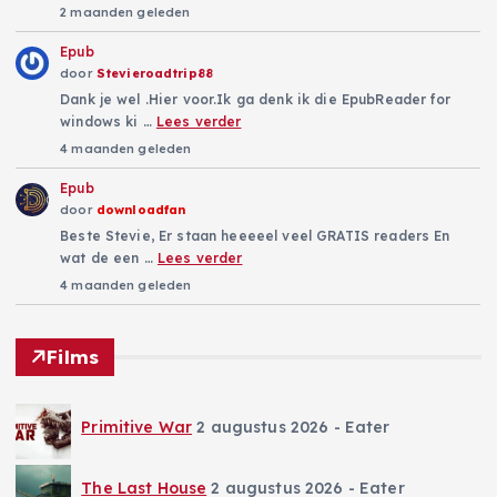
2 maanden geleden
Epub
door
Stevieroadtrip88
Dank je wel .Hier voor.Ik ga denk ik die EpubReader for
windows ki …
Lees verder
4 maanden geleden
Epub
door
downloadfan
Beste Stevie, Er staan heeeeel veel GRATIS readers En
wat de een …
Lees verder
4 maanden geleden
Films
Primitive War
2 augustus 2026
- Eater
The Last House
2 augustus 2026
- Eater