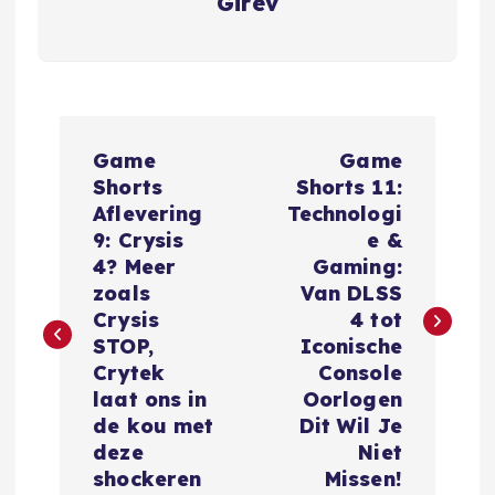
Girev
B
Game
Game
e
Shorts
Shorts 11:
Aflevering
Technologi
r
9: Crysis
e &
4? Meer
Gaming:
i
zoals
Van DLSS
Crysis
4 tot
c
STOP,
Iconische
Crytek
Console
h
laat ons in
Oorlogen
de kou met
Dit Wil Je
t
deze
Niet
shockeren
Missen!