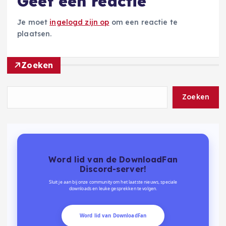
Geef een reactie
Je moet
ingelogd zijn op
om een reactie te
plaatsen.
Zoeken
Zoeken
Word lid van de DownloadFan
Discord-server!
Sluit je aan bij onze community om het laatste nieuws, speciale
downloads en leuke gesprekken te volgen.
Word lid van DownloadFan