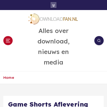
G
a
n
a
a
Alles over
r
d
download,
e
i
nieuws en
n
h
media
o
u
d
Home
Game Shorts Aflevering