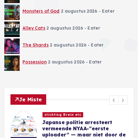
Monsters of God
2 augustus 2026
- Eater
Alley Cats
2 augustus 2026
- Eater
The Shards
2 augustus 2026
- Eater
Possession
2 augustus 2026
- Eater
Je Miste
Nieuwe Games
Sins of a Solar Empire II:
Harbinger introduceert nieuwe
e
Eidolon-factie