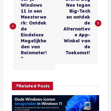
e
Windows
Nee tegen
r
11 in een
Big-Tech
Meesterwe
en ontdek
i
rk: Ontdek
de
de
Alternatiev
c
Eindeloze
e App-
Mogelijkhe
Winkel van
h
den van
de
Rainmeter!
Toekomst!
t
”
n
a
Related Posts
v
i