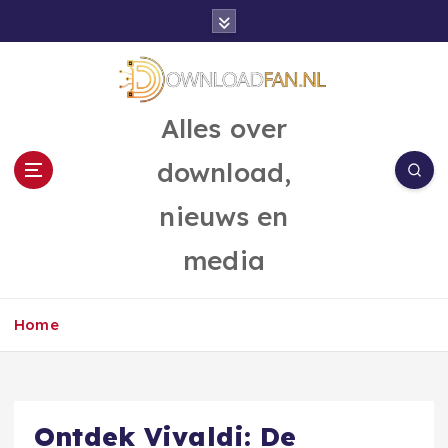
G
a
n
a
a
Alles over
r
d
download,
e
i
nieuws en
n
h
media
o
u
d
Home
Ontdek Vivaldi: De