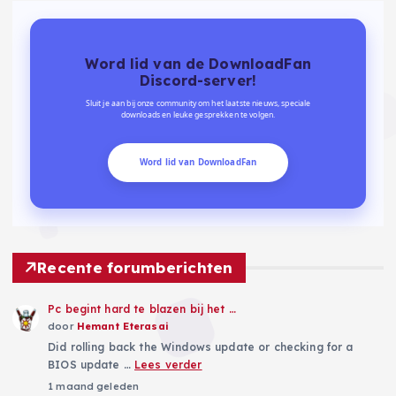
Word lid van de DownloadFan
Discord-server!
Sluit je aan bij onze community om het laatste nieuws, speciale
downloads en leuke gesprekken te volgen.
Word lid van DownloadFan
Recente forumberichten
Pc begint hard te blazen bij het …
door
Hemant Eterasai
Did rolling back the Windows update or checking for a
BIOS update …
Lees verder
1 maand geleden