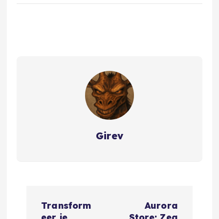
Girev
B
Transform
Aurora
eer je
Store: Zeg