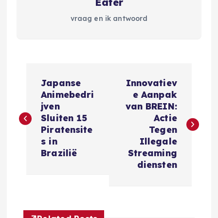
Eater
vraag en ik antwoord
B
Japanse
Innovatiev
e
Animebedri
e Aanpak
jven
van BREIN:
r
Sluiten 15
Actie
Piratensite
Tegen
i
s in
Illegale
Brazilië
Streaming
c
diensten
h
t