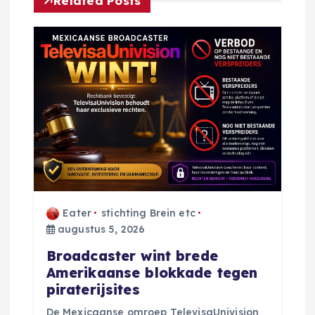
Related Posts
n
a
v
i
g
a
Eater
stichting Brein etc
augustus 5, 2026
t
Broadcaster wint brede
i
Amerikaanse blokkade tegen
piraterijsites
e
De Mexicaanse omroep TelevisaUnivision