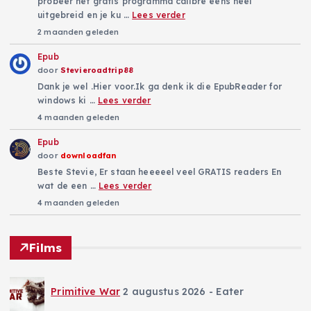
probeer het gratis programma calibre eens heel
uitgebreid en je ku …
Lees verder
2 maanden geleden
Epub
door
Stevieroadtrip88
Dank je wel .Hier voor.Ik ga denk ik die EpubReader for
windows ki …
Lees verder
4 maanden geleden
Epub
door
downloadfan
Beste Stevie, Er staan heeeeel veel GRATIS readers En
wat de een …
Lees verder
4 maanden geleden
Films
Primitive War
2 augustus 2026
- Eater