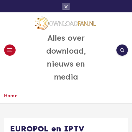
G
a
n
a
a
Alles over
r
d
download,
e
i
nieuws en
n
h
media
o
u
d
Home
EUROPOL en IPTV