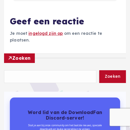
Geef een reactie
Je moet
ingelogd zijn op
om een reactie te
plaatsen.
Zoeken
Zoeken
Word lid van de DownloadFan
Discord-server!
Sluit je aan bij onze community om het laatste nieuws, speciale
downloads en leuke gesprekken te volgen.