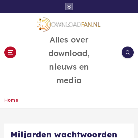
G
a
n
a
a
Alles over
r
d
download,
e
i
nieuws en
n
h
media
o
u
d
Home
Miljarden wachtwoorden