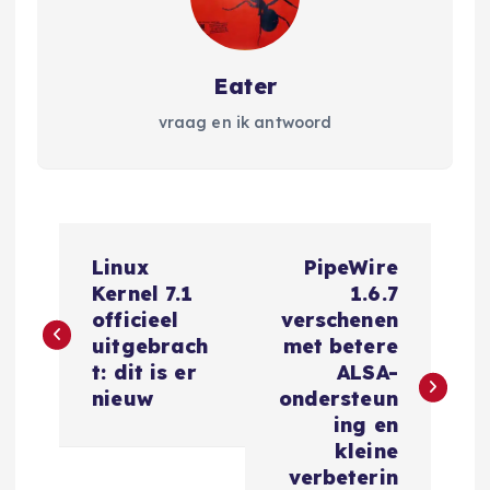
Eater
vraag en ik antwoord
B
Linux
PipeWire
e
Kernel 7.1
1.6.7
officieel
verschenen
r
uitgebrach
met betere
t: dit is er
ALSA-
i
nieuw
ondersteun
ing en
c
kleine
verbeterin