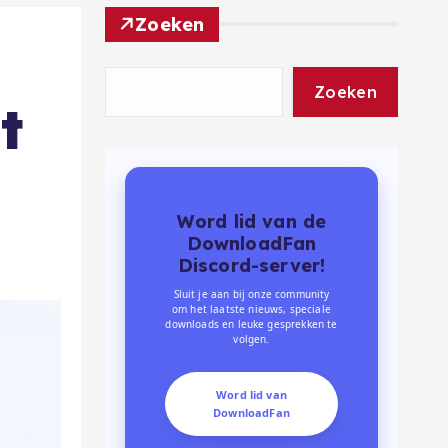
Zoeken
Zoeken
t
Word lid van de
DownloadFan
Discord-server!
Sluit je aan bij onze community
om het laatste nieuws, speciale
downloads en leuke gesprekken te
volgen.
Word lid van
DownloadFan