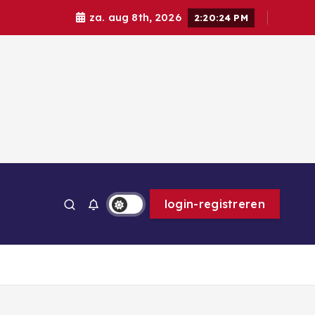
za. aug 8th, 2026
2:20:26 PM
ps
login-registreren