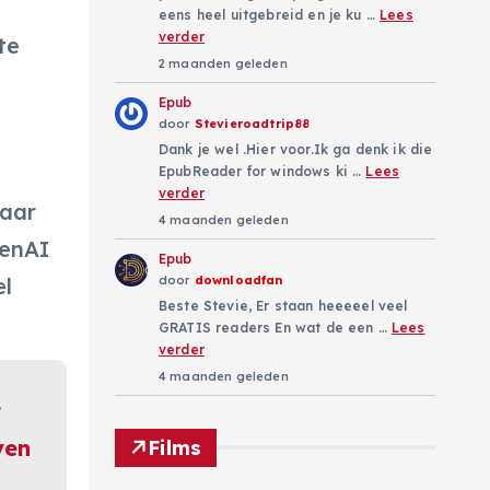
eens heel uitgebreid en je ku …
Lees
verder
te
2 maanden geleden
Epub
door
Stevieroadtrip88
Dank je wel .Hier voor.Ik ga denk ik die
EpubReader for windows ki …
Lees
verder
naar
4 maanden geleden
penAI
Epub
door
downloadfan
el
Beste Stevie, Er staan heeeeel veel
GRATIS readers En wat de een …
Lees
verder
4 maanden geleden
t
ven
Films