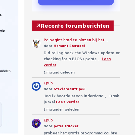
Recente forumberichten
Pc begint hard te blazen bij het …
door
Hemant Eterasai
Did rolling back the Windows update or
checking for a BIOS update …
Lees
verder
1 maand geleden
Epub
door
Stevieroadtrip88
Jaa ik hoorde ervan inderdaad , Dank
je wel
Lees verder
2 maanden geleden
Epub
door
peter trucker
probeer het gratis programma calibre