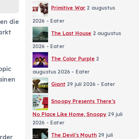
Primitive War
2 augustus
2026
- Eater
en die
arkt
The Last House
2 augustus
2026
- Eater
The Color Purple
2
opic
augustus 2026
- Eater
ainen
Giant
29 juli 2026
- Eater
Snoopy Presents There’s
No Place Like Home, Snoopy
29 juli
2026
- Eater
The Devil’s Mouth
29 juli
rder