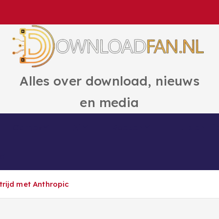
Alles over download, nieuws
en media
Games
Ai
Boeken
Hulp en Ti
ct
trijd met Anthropic