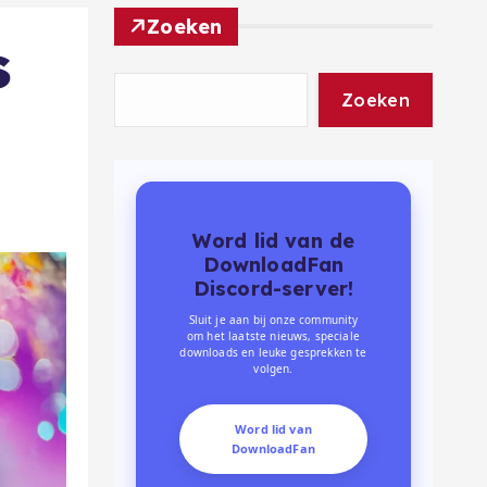
Zoeken
s
Zoeken
Word lid van de
DownloadFan
Discord-server!
Sluit je aan bij onze community
om het laatste nieuws, speciale
downloads en leuke gesprekken te
volgen.
Word lid van
DownloadFan