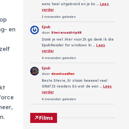
eens heel uitgebreid en je ku …
Lees
verder
2 maanden geleden
 op
Epub
ng- en
door
Stevieroadtrip88
Dank je wel .Hier voor.Ik ga denk ik die
EpubReader for windows ki …
Lees
zelf
verder
4 maanden geleden
Epub
door
downloadfan
Beste Stevie, Er staan heeeeel veel
kt
GRATIS readers En wat de een …
Lees
verder
force
4 maanden geleden
heer,
n.
Films