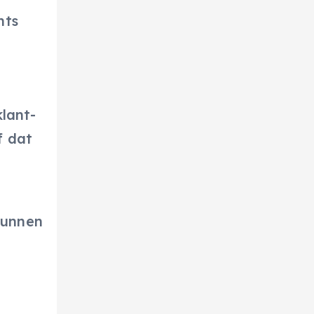
nts
lant-
f dat
kunnen