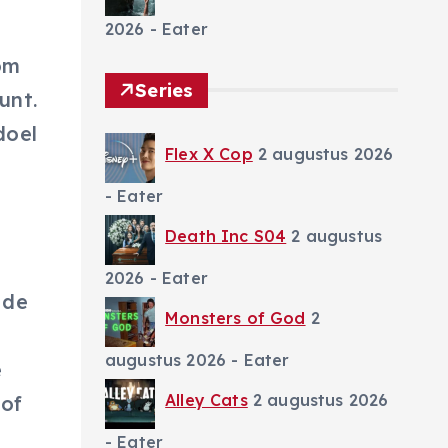
2026
- Eater
om
Series
unt.
doel
Flex X Cop
2 augustus 2026
- Eater
Death Inc S04
2 augustus
2026
- Eater
 de
Monsters of God
2
augustus 2026
- Eater
e
Alley Cats
2 augustus 2026
 of
- Eater