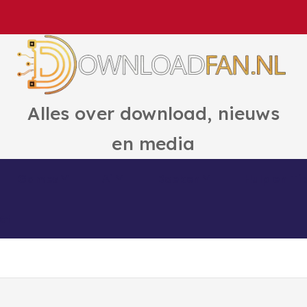
Alles over download, nieuws
en media
Games
Ai
Boeken
Hulp en Ti
ct