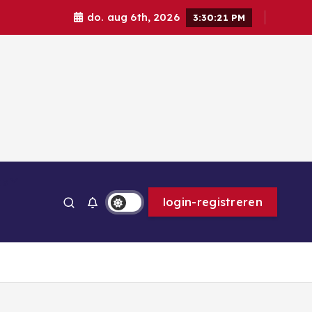
do. aug 6th, 2026
3:30:23 PM
ps
login-registreren