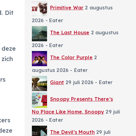
Primitive War
2 augustus
. Dit
2026
- Eater
The Last House
2 augustus
2026
- Eater
n deze
The Color Purple
2
 zich
augustus 2026
- Eater
rs
Giant
29 juli 2026
- Eater
Snoopy Presents There’s
No Place Like Home, Snoopy
29 juli
kers
2026
- Eater
deze
The Devil’s Mouth
29 juli