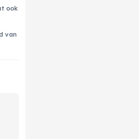
at ook
.
d van