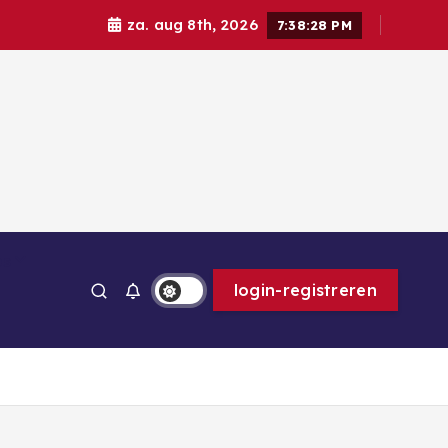
za. aug 8th, 2026
7:38:30 PM
ps
login-registreren