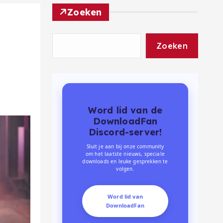
Zoeken
Zoeken
Word lid van de
DownloadFan
Discord-server!
Sluit je aan bij onze community
om het laatste nieuws, speciale
downloads en leuke gesprekken te
volgen.
Word lid van
DownloadFan