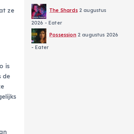
at ze
The Shards
2 augustus
2026
- Eater
Possession
2 augustus 2026
- Eater
o is
s de
ze
elijks
van