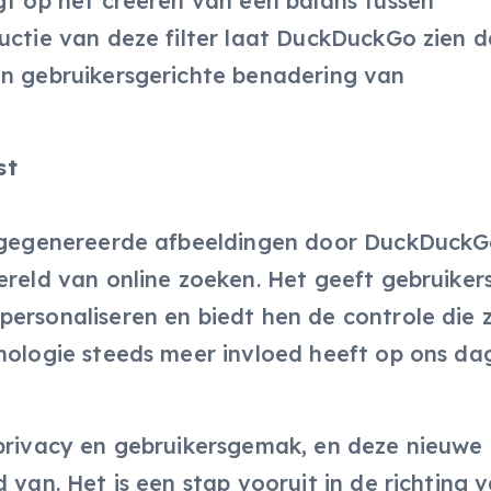
gt op het creëren van een balans tussen
uctie van deze filter laat DuckDuckGo zien d
en gebruikersgerichte benadering van
st
I-gegenereerde afbeeldingen door DuckDuckG
ereld van online zoeken. Het geeft gebruiker
personaliseren en biedt hen de controle die 
nologie steeds meer invloed heeft op ons dag
 privacy en gebruikersgemak, en deze nieuwe
 van. Het is een stap vooruit in de richting 