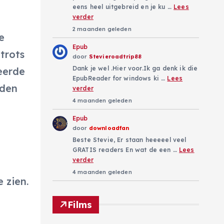
eens heel uitgebreid en je ku …
Lees
verder
2 maanden geleden
e
Epub
trots
door
Stevieroadtrip88
Dank je wel .Hier voor.Ik ga denk ik die
eerde
EpubReader for windows ki …
Lees
eden
verder
4 maanden geleden
Epub
door
downloadfan
Beste Stevie, Er staan heeeeel veel
GRATIS readers En wat de een …
Lees
verder
4 maanden geleden
 zien.
Films