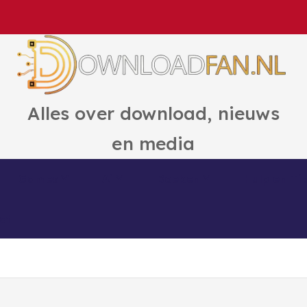
Alles over download, nieuws
en media
Games
Ai
Boeken
Hulp en Ti
ct