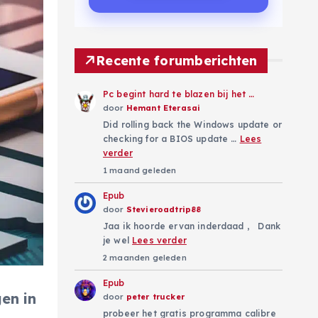
Recente forumberichten
Pc begint hard te blazen bij het …
door
Hemant Eterasai
Did rolling back the Windows update or
checking for a BIOS update …
Lees
verder
1 maand geleden
Epub
door
Stevieroadtrip88
Jaa ik hoorde ervan inderdaad , Dank
je wel
Lees verder
2 maanden geleden
Epub
en in
door
peter trucker
probeer het gratis programma calibre