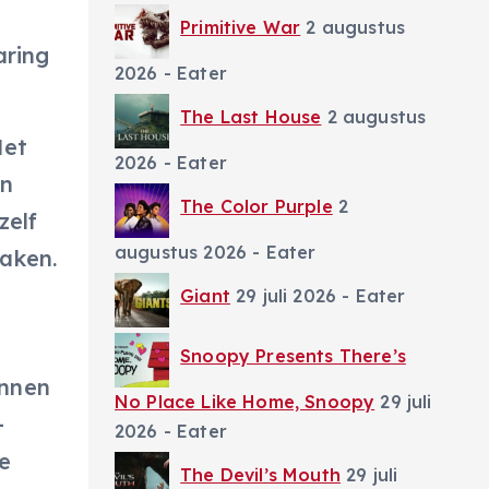
Primitive War
2 augustus
aring
2026
- Eater
The Last House
2 augustus
Het
2026
- Eater
en
The Color Purple
2
zelf
augustus 2026
- Eater
maken.
Giant
29 juli 2026
- Eater
Snoopy Presents There’s
unnen
No Place Like Home, Snoopy
29 juli
-
2026
- Eater
e
The Devil’s Mouth
29 juli