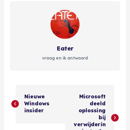
Eater
vraag en ik antwoord
B
Nieuwe
Microsoft
e
Windows
deeld
insider
oplossing
r
bij
verwijderin