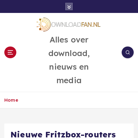
G
a
n
a
a
Alles over
r
d
download,
e
i
nieuws en
n
h
media
o
u
d
Home
Nieuwe Fritzbox-routers