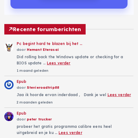
Recente forumberichten
Pc begint hard te blazen bij het …
door
Hemant Eterasai
Did rolling back the Windows update or checking for a
BIOS update …
Lees verder
1 maand geleden
Epub
door
Stevieroadtrip88
Jaa ik hoorde ervan inderdaad , Dank je wel
Lees verder
2 maanden geleden
Epub
door
peter trucker
probeer het gratis programma calibre eens heel
uitgebreid en je ku …
Lees verder