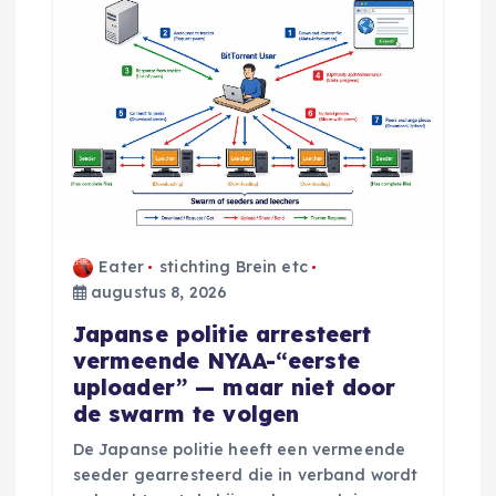
i
g
a
t
i
Eater
stichting Brein etc
e
augustus 8, 2026
Japanse politie arresteert
vermeende NYAA-“eerste
uploader” — maar niet door
de swarm te volgen
De Japanse politie heeft een vermeende
seeder gearresteerd die in verband wordt