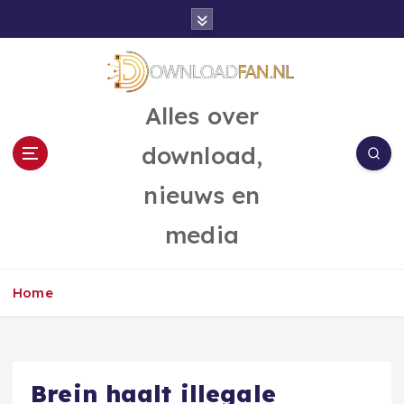
G
a
n
a
a
Alles over
r
d
download,
e
i
nieuws en
n
h
media
o
u
d
Home
Brein haalt illegale