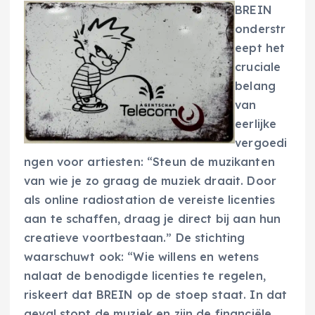
BREIN
onderstr
eept het
cruciale
belang
van
eerlijke
vergoedi
ngen voor artiesten: “Steun de muzikanten
van wie je zo graag de muziek draait. Door
als online radiostation de vereiste licenties
aan te schaffen, draag je direct bij aan hun
creatieve voortbestaan.” De stichting
waarschuwt ook: “Wie willens en wetens
nalaat de benodigde licenties te regelen,
riskeert dat BREIN op de stoep staat. In dat
geval stopt de muziek en zijn de financiële