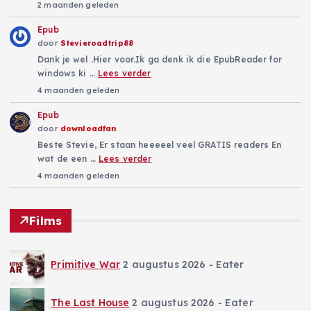
2 maanden geleden
Epub
door
Stevieroadtrip88
Dank je wel .Hier voor.Ik ga denk ik die EpubReader for
windows ki …
Lees verder
4 maanden geleden
Epub
door
downloadfan
Beste Stevie, Er staan heeeeel veel GRATIS readers En
wat de een …
Lees verder
4 maanden geleden
Films
Primitive War
2 augustus 2026
- Eater
The Last House
2 augustus 2026
- Eater