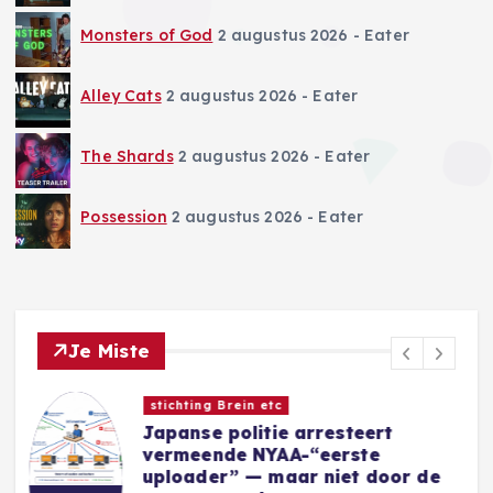
Monsters of God
2 augustus 2026
- Eater
Alley Cats
2 augustus 2026
- Eater
The Shards
2 augustus 2026
- Eater
Possession
2 augustus 2026
- Eater
Je Miste
Nieuwe Games
Sins of a Solar Empire II:
Harbinger introduceert nieuwe
e
Eidolon-factie