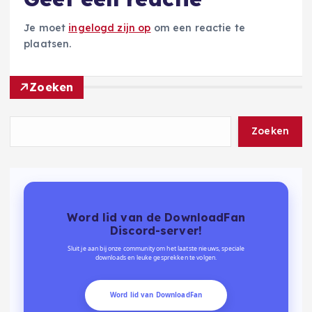
Je moet
ingelogd zijn op
om een reactie te
plaatsen.
Zoeken
Zoeken
Word lid van de DownloadFan
Discord-server!
Sluit je aan bij onze community om het laatste nieuws, speciale
downloads en leuke gesprekken te volgen.
Word lid van DownloadFan