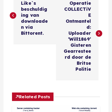
e
Like`s
Operatie
beschuldig
COLLECTiV
r
ing van
E
downloade
Ontmantel
i
n via
d:
Bittorent.
Uploader
c
‘Will1869’
Gisteren
h
Gearrestee
rd door de
t
Britse
Politie
n
a
Related Posts
v