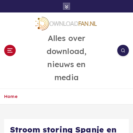
G
a
n
a
a
Alles over
r
d
download,
e
i
nieuws en
n
h
media
o
u
d
Home
Stroom storing Spanje en