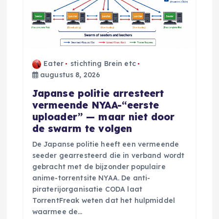
v
i
g
Eater
stichting Brein etc
augustus 8, 2026
a
Japanse politie arresteert
vermeende NYAA-“eerste
t
uploader” — maar niet door
de swarm te volgen
i
De Japanse politie heeft een vermeende
seeder gearresteerd die in verband wordt
e
gebracht met de bijzonder populaire
anime-torrentsite NYAA. De anti-
piraterijorganisatie CODA laat
TorrentFreak weten dat het hulpmiddel
waarmee de…