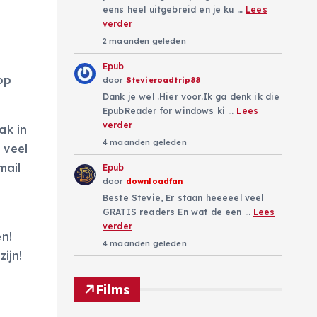
eens heel uitgebreid en je ku …
Lees
verder
2 maanden geleden
Epub
op
door
Stevieroadtrip88
Dank je wel .Hier voor.Ik ga denk ik die
EpubReader for windows ki …
Lees
verder
ak in
4 maanden geleden
 veel
mail
Epub
door
downloadfan
Beste Stevie, Er staan heeeeel veel
GRATIS readers En wat de een …
Lees
verder
n!
4 maanden geleden
ijn!
Films