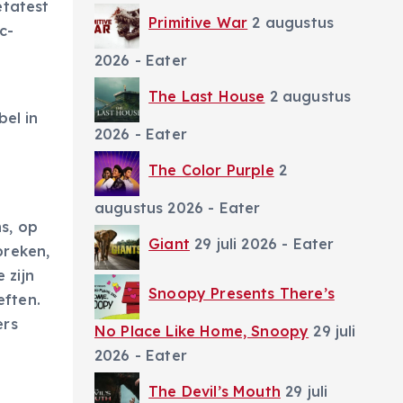
ètatest
Primitive War
2 augustus
c-
2026
- Eater
The Last House
2 augustus
bel in
2026
- Eater
The Color Purple
2
augustus 2026
- Eater
s, op
Giant
29 juli 2026
- Eater
breken,
 zijn
Snoopy Presents There’s
eften.
ers
No Place Like Home, Snoopy
29 juli
2026
- Eater
The Devil’s Mouth
29 juli