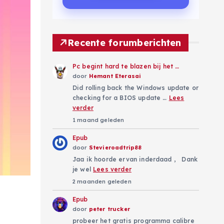
Recente forumberichten
Pc begint hard te blazen bij het …
door
Hemant Eterasai
Did rolling back the Windows update or
checking for a BIOS update …
Lees
verder
1 maand geleden
Epub
door
Stevieroadtrip88
Jaa ik hoorde ervan inderdaad , Dank
je wel
Lees verder
2 maanden geleden
Epub
door
peter trucker
probeer het gratis programma calibre