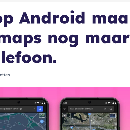
op Android maa
 maps nog maar
elefoon.
cties