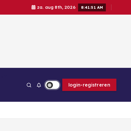
za. aug 8th, 2026
8:41:52 AM
ps
login-registreren