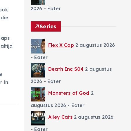
2026
- Eater
Look
 die
Series
Maps
Flex X Cop
2 augustus 2026
altijd
- Eater
Death Inc S04
2 augustus
de
2026
- Eater
r in
Monsters of God
2
augustus 2026
- Eater
Alley Cats
2 augustus 2026
- Eater