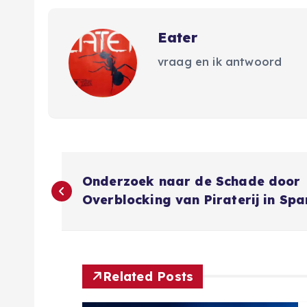
Eater
vraag en ik antwoord
B
Onderzoek naar de Schade door
e
Overblocking van Piraterij in Spa
r
i
Related Posts