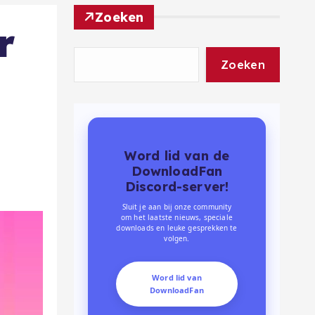
Zoeken
r
Zoeken
Word lid van de
DownloadFan
Discord-server!
Sluit je aan bij onze community
om het laatste nieuws, speciale
downloads en leuke gesprekken te
volgen.
Word lid van
DownloadFan