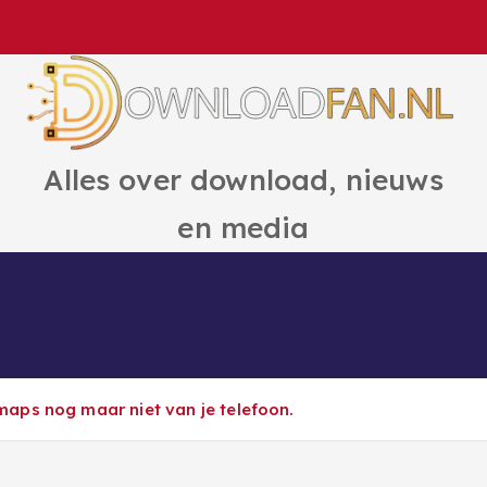
Alles over download, nieuws
en media
Games
Ai
Boeken
Hulp en Ti
ct
aps nog maar niet van je telefoon.