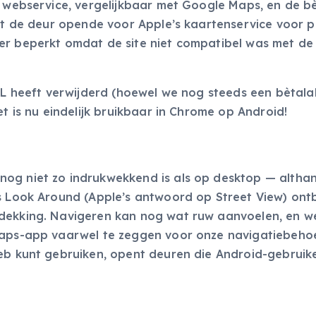
s webservice, vergelijkbaar met Google Maps, en de b
est de deur opende voor Apple’s kaartenservice voor p
er beperkt omdat de site niet compatibel was met de
URL heeft verwijderd (hoewel we nog steeds een bètala
et is nu eindelijk bruikbaar in Chrome op Android!
og niet zo indrukwekkend is als op desktop — althan
ls Look Around (Apple’s antwoord op Street View) ont
dekking. Navigeren kan nog wat ruw aanvoelen, en we
 Maps-app vaarwel te zeggen voor onze navigatiebeho
web kunt gebruiken, opent deuren die Android-gebruik