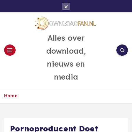
G
a
n
a
a
Alles over
r
d
download,
e
i
nieuws en
n
h
media
o
u
d
Home
Pornoproducent Doet