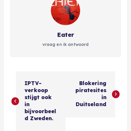
Eater
vraag en ik antwoord
B
IPTV-
Blokering
e
verkoop
piratesites
stijgt ook
in
r
in
Duitseland
bijvoorbeel
i
d Zweden.