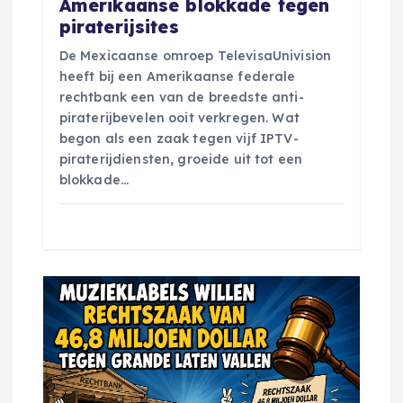
t
Amerikaanse blokkade tegen
piraterijsites
i
De Mexicaanse omroep TelevisaUnivision
heeft bij een Amerikaanse federale
e
rechtbank een van de breedste anti-
piraterijbevelen ooit verkregen. Wat
begon als een zaak tegen vijf IPTV-
piraterijdiensten, groeide uit tot een
blokkade…