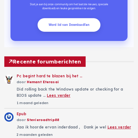
Sluit je aan bij onze community om het laatste nieuws, speciale
downloads en leuke gesprekken te volgen.
Word lid van DownloadFan
Recente forumberichten
Pc begint hard te blazen bij het …
door
Hemant Eterasai
Did rolling back the Windows update or checking for a
BIOS update …
Lees verder
1 maand geleden
Epub
door
Stevieroadtrip88
Jaa ik hoorde ervan inderdaad , Dank je wel
Lees verder
2 maanden geleden