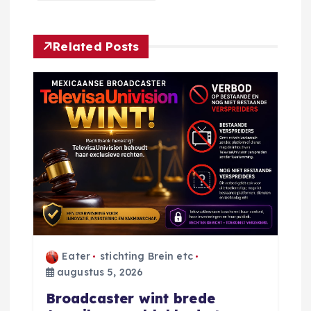
c
h
Related Posts
t
n
a
v
i
g
Eater
stichting Brein etc
a
augustus 5, 2026
Broadcaster wint brede