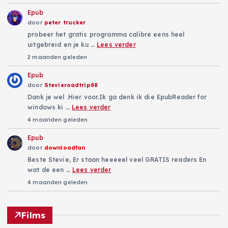
Epub
door
peter trucker
probeer het gratis programma calibre eens heel
uitgebreid en je ku …
Lees verder
2 maanden geleden
Epub
door
Stevieroadtrip88
Dank je wel .Hier voor.Ik ga denk ik die EpubReader for
windows ki …
Lees verder
4 maanden geleden
Epub
door
downloadfan
Beste Stevie, Er staan heeeeel veel GRATIS readers En
wat de een …
Lees verder
4 maanden geleden
Films