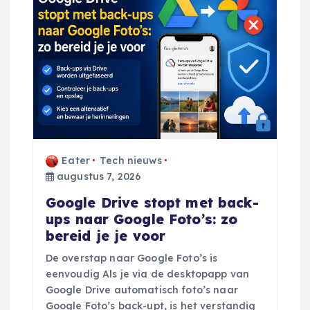
a
v
i
g
a
Eater
Tech nieuws
augustus 7, 2026
t
Google Drive stopt met back-
i
ups naar Google Foto’s: zo
bereid je je voor
e
De overstap naar Google Foto’s is
eenvoudig Als je via de desktopapp van
Google Drive automatisch foto’s naar
Google Foto’s back-upt, is het verstandig