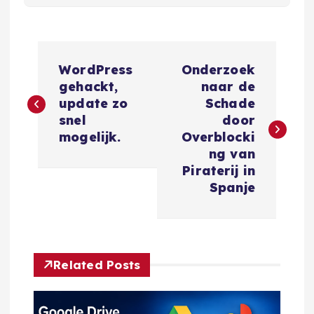
B
WordPress
Onderzoek
e
gehackt,
naar de
update zo
Schade
r
snel
door
mogelijk.
Overblocki
i
ng van
Piraterij in
c
Spanje
h
t
Related Posts
n