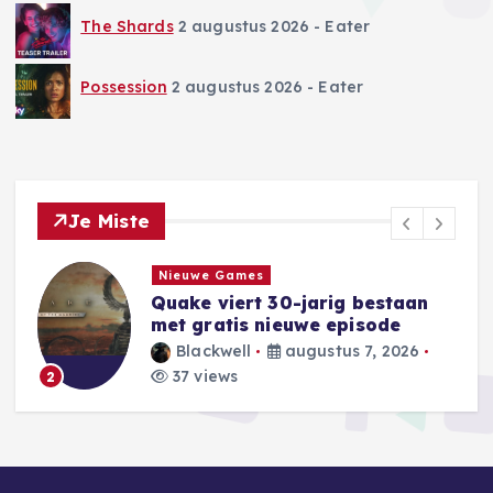
The Shards
2 augustus 2026
- Eater
Possession
2 augustus 2026
- Eater
Je Miste
Gecanceld Vernieuwd in ontwikeling
an
Komt er Sugar seizoen 3 op
Apple TV?
6
Eater
augustus 7, 2026
33 views
3