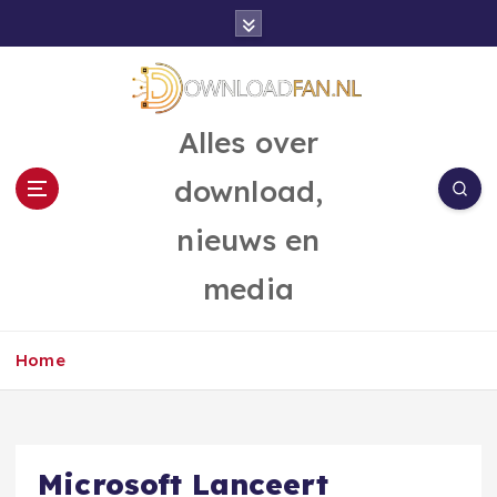
G
a
n
a
a
Alles over
r
d
download,
e
i
nieuws en
n
h
media
o
u
d
Home
Microsoft Lanceert