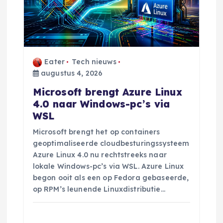
a
v
i
Eater
Tech nieuws
g
augustus 4, 2026
Microsoft brengt Azure Linux
a
4.0 naar Windows-pc’s via
WSL
t
Microsoft brengt het op containers
i
geoptimaliseerde cloudbesturingssysteem
Azure Linux 4.0 nu rechtstreeks naar
e
lokale Windows-pc’s via WSL. Azure Linux
begon ooit als een op Fedora gebaseerde,
op RPM’s leunende Linuxdistributie…