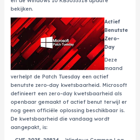
en de Windows 10 KB5055518 update
bekijken.
Actief
Benutste
Zero-
Day
Deze
maand
verhelpt de Patch Tuesday een actief
benutste zero-day kwetsbaarheid. Microsoft
definieert een zero-day kwetsbaarheid als
openbaar gemaakt of actief benut terwijl er
nog geen officiële oplossing beschikbaar is.
De kwetsbaarheid die vandaag wordt
aangepakt, is: