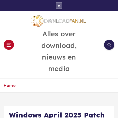
G
a
n
a
a
Alles over
r
d
download,
e
i
nieuws en
n
h
media
o
u
d
Home
Windows April 2025 Patch