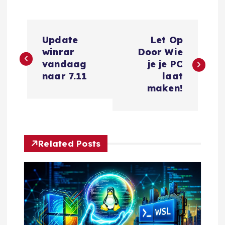
B
Update
Let Op
e
winrar
Door Wie
vandaag
je je PC
r
naar 7.11
laat
maken!
i
c
Related Posts
h
t
n