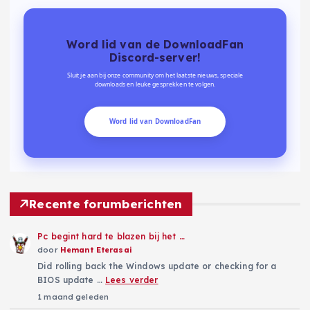
Word lid van de DownloadFan
Discord-server!
Sluit je aan bij onze community om het laatste nieuws, speciale
downloads en leuke gesprekken te volgen.
Word lid van DownloadFan
Recente forumberichten
Pc begint hard te blazen bij het …
door
Hemant Eterasai
Did rolling back the Windows update or checking for a
BIOS update …
Lees verder
1 maand geleden