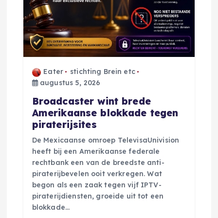
i
g
a
t
Eater
stichting Brein etc
augustus 5, 2026
i
Broadcaster wint brede
Amerikaanse blokkade tegen
e
piraterijsites
De Mexicaanse omroep TelevisaUnivision
heeft bij een Amerikaanse federale
rechtbank een van de breedste anti-
piraterijbevelen ooit verkregen. Wat
begon als een zaak tegen vijf IPTV-
piraterijdiensten, groeide uit tot een
blokkade…