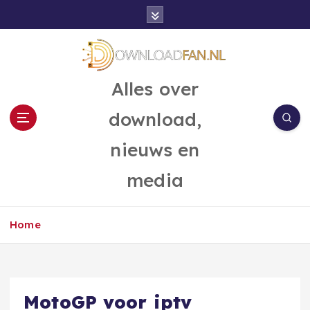
G
a
n
a
a
Alles over
r
d
download,
e
i
nieuws en
n
h
media
o
u
d
Home
MotoGP voor iptv