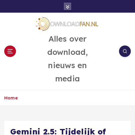
G
a
n
a
a
Alles over
r
d
download,
e
i
nieuws en
n
h
media
o
u
d
Home
Gemini 2.5: Tijdelijk of