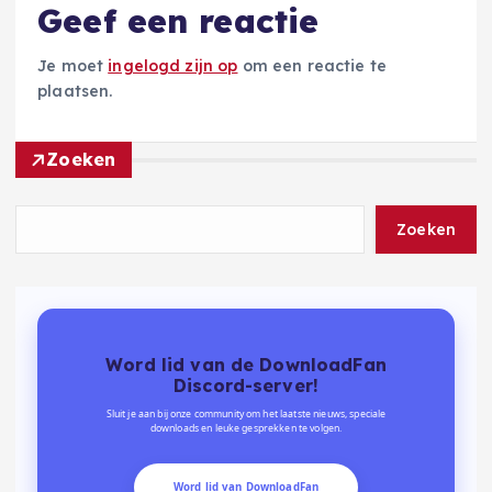
Geef een reactie
Je moet
ingelogd zijn op
om een reactie te
plaatsen.
Zoeken
Zoeken
Word lid van de DownloadFan
Discord-server!
Sluit je aan bij onze community om het laatste nieuws, speciale
downloads en leuke gesprekken te volgen.
Word lid van DownloadFan