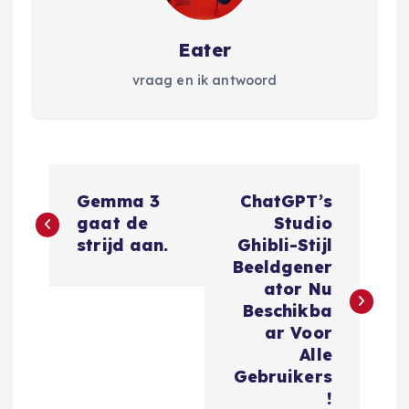
Eater
vraag en ik antwoord
B
Gemma 3
ChatGPT’s
e
gaat de
Studio
strijd aan.
Ghibli-Stijl
r
Beeldgener
ator Nu
i
Beschikba
ar Voor
c
Alle
Gebruikers
!