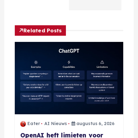
h
t
n
Related Posts
a
v
i
g
a
t
Eater
AI Nieuws
augustus 6, 2026
i
OpenAI heft limieten voor