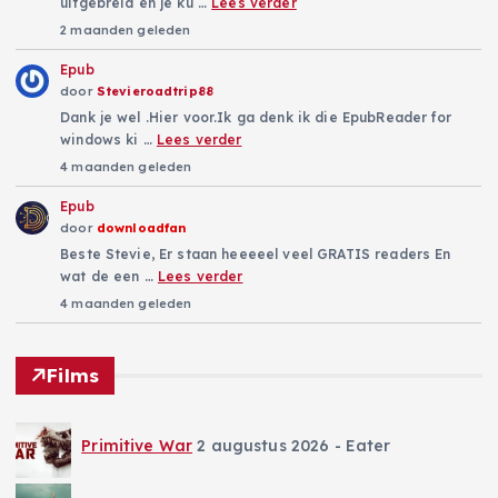
uitgebreid en je ku …
Lees verder
2 maanden geleden
Epub
door
Stevieroadtrip88
Dank je wel .Hier voor.Ik ga denk ik die EpubReader for
windows ki …
Lees verder
4 maanden geleden
Epub
door
downloadfan
Beste Stevie, Er staan heeeeel veel GRATIS readers En
wat de een …
Lees verder
4 maanden geleden
Films
Primitive War
2 augustus 2026
- Eater