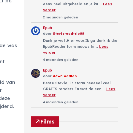
1 pc.
eens heel uitgebreid en je ku …
Lees
verder
2 maanden geleden
Epub
door
Stevieroadtrip88
Dank je wel .Hier voor.Ik ga denk ik die
ode was
EpubReader for windows ki …
Lees
verder
4 maanden geleden
nt
Epub
door
downloadfan
ld van
Beste Stevie, Er staan heeeeel veel
GRATIS readers En wat de een …
Lees
t
verder
deze
4 maanden geleden
jderd.
Films