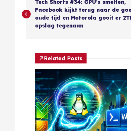
Tech Shorts #34: GPU’s smelten,
e
Facebook kijkt terug naar de go
oude tijd en Motorola gooit er 2T
r
opslag tegenaan
i
c
Related Posts
h
t
n
a