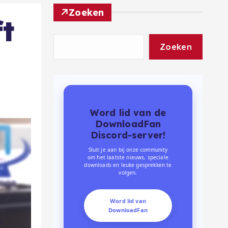
Zoeken
t
Zoeken
Word lid van de
DownloadFan
Discord-server!
Sluit je aan bij onze community
om het laatste nieuws, speciale
downloads en leuke gesprekken te
volgen.
Word lid van
DownloadFan