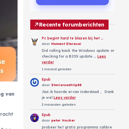
Recente forumberichten
Pc begint hard te blazen bij het …
door
Hemant Eterasai
Did rolling back the Windows update or
checking for a BIOS update …
Lees
verder
1 maand geleden
Epub
door
Stevieroadtrip88
Jaa ik hoorde ervan inderdaad , Dank
ng van
je wel
Lees verder
2 maanden geleden
dracht
Epub
door
peter trucker
probeer het gratis programma calibre