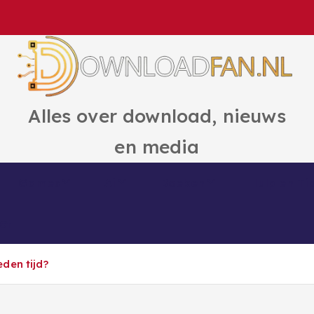
Alles over download, nieuws
en media
Games
Ai
Boeken
Hulp en Ti
ct
den tijd?