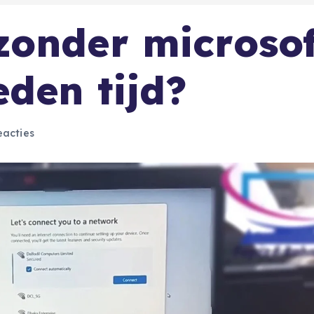
zonder microsof
eden tijd?
acties