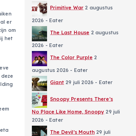
Primitive War
2 augustus
uiken
2026
- Eater
al er
ijn om
The Last House
2 augustus
ij het
2026
- Eater
The Color Purple
2
ieve
augustus 2026
- Eater
r deze
Giant
29 juli 2026
- Eater
lding
Snoopy Presents There’s
teem
No Place Like Home, Snoopy
29 juli
2026
- Eater
beta
The Devil’s Mouth
29 juli