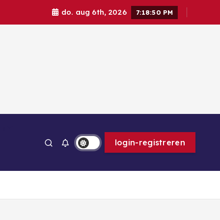
do. aug 6th, 2026
7:18:52 PM
ps
login-registreren