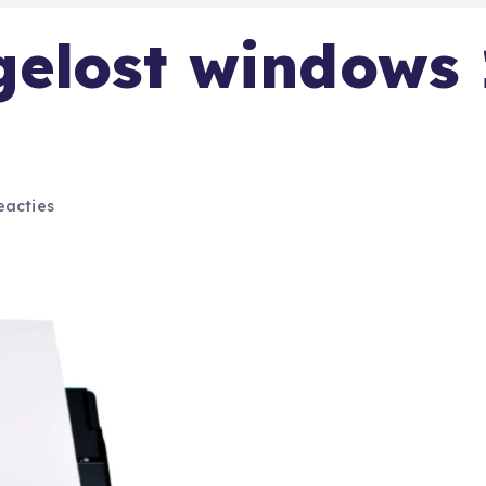
gelost windows 
eacties