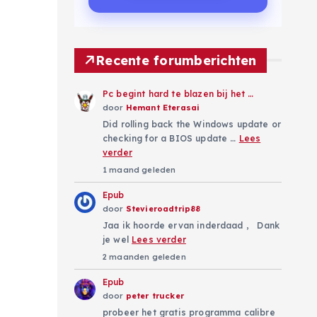
Recente forumberichten
Pc begint hard te blazen bij het …
door
Hemant Eterasai
Did rolling back the Windows update or
checking for a BIOS update …
Lees
verder
1 maand geleden
Epub
door
Stevieroadtrip88
Jaa ik hoorde ervan inderdaad , Dank
je wel
Lees verder
2 maanden geleden
Epub
door
peter trucker
probeer het gratis programma calibre