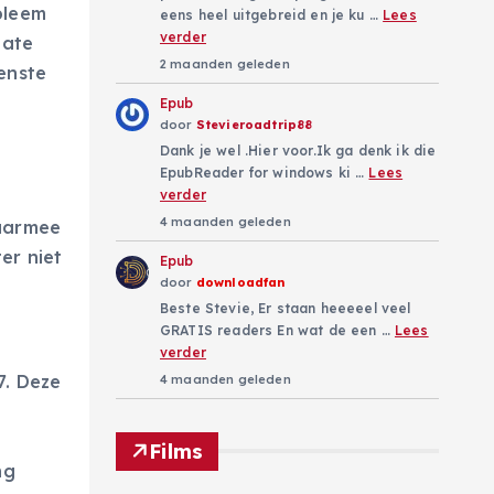
bleem
eens heel uitgebreid en je ku …
Lees
verder
date
2 maanden geleden
enste
Epub
door
Stevieroadtrip88
Dank je wel .Hier voor.Ik ga denk ik die
EpubReader for windows ki …
Lees
verder
4 maanden geleden
waarmee
er niet
Epub
door
downloadfan
Beste Stevie, Er staan heeeeel veel
GRATIS readers En wat de een …
Lees
verder
7. Deze
4 maanden geleden
Films
ng