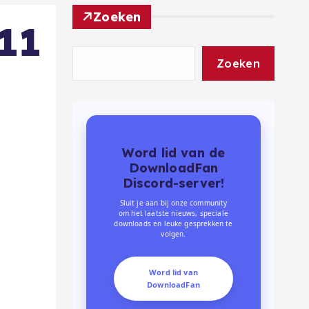
Zoeken
11
Zoeken
Word lid van de
DownloadFan
Discord-server!
Sluit je aan bij onze community
om het laatste nieuws, speciale
downloads en leuke gesprekken te
volgen.
Word lid van
DownloadFan