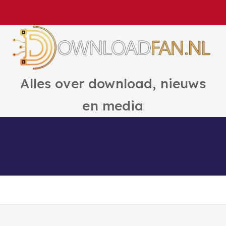
Alles over download, nieuws
en media
Games
Ai
Boeken
Hulp en Ti
ct