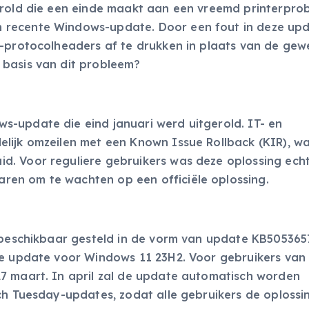
erold die een einde maakt aan een vreemd printerpro
 recente Windows-update. Door een fout in deze up
P-protocolheaders af te drukken in plaats van de gew
 basis van dit probleem?
-update die eind januari werd uitgerold. IT- en
elijk omzeilen met een Known Issue Rollback (KIR), 
. Voor reguliere gebruikers was deze oplossing echt
en om te wachten op een officiële oplossing.
g beschikbaar gesteld in de vorm van update KB505365
le update voor Windows 11 23H2. Voor gebruikers van
7 maart. In april zal de update automatisch worden
ch Tuesday-updates, zodat alle gebruikers de oplossi