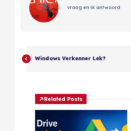
vraag en ik antwoord
B
Windows Verkenner Lek?
e
r
i
Related Posts
c