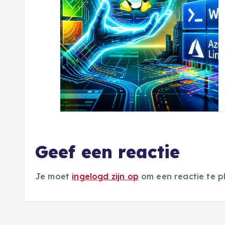
t
i
e
Geef een reactie
Je moet
ingelogd zijn op
om een reactie te p