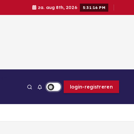
za. aug 8th, 2026
5:31:17 PM
ps
login-registreren