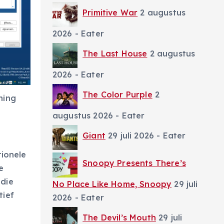
Primitive War
2 augustus
2026
- Eater
The Last House
2 augustus
2026
- Eater
The Color Purple
2
ning
augustus 2026
- Eater
Giant
29 juli 2026
- Eater
tionele
Snoopy Presents There’s
e
 die
No Place Like Home, Snoopy
29 juli
tief
2026
- Eater
The Devil’s Mouth
29 juli