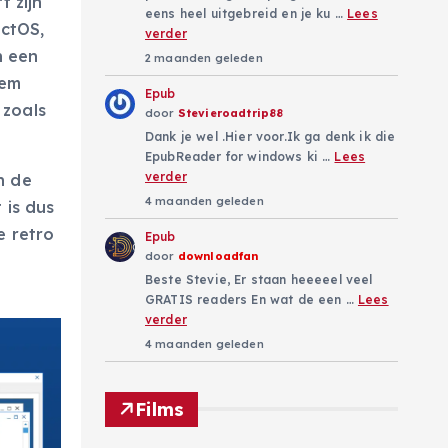
 zijn
eens heel uitgebreid en je ku …
Lees
actOS,
verder
n een
2 maanden geleden
eem
Epub
 zoals
door
Stevieroadtrip88
Dank je wel .Hier voor.Ik ga denk ik die
EpubReader for windows ki …
Lees
verder
n de
4 maanden geleden
 is dus
e retro
Epub
door
downloadfan
Beste Stevie, Er staan heeeeel veel
GRATIS readers En wat de een …
Lees
verder
4 maanden geleden
Films