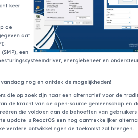
acht keer
op de
gegeven dat
FI-
 (SMP), een
-besturingssysteemdriver, energiebeheer en ondersteu
t vandaag nog en ontdek de mogelijkheden!
s die op zoek zijn naar een alternatief voor de tradi
s van de kracht van de open-source gemeenschap en d
creëren die voldoen aan de behoeften van gebruikers
te update is ReactOS een nog aantrekkelijker alterna
ke verdere ontwikkelingen de toekomst zal brengen.