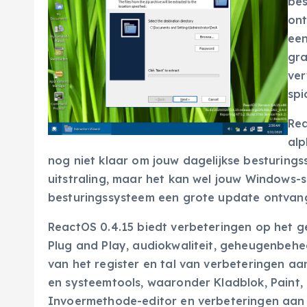
bes
ont
een
gra
ver
spi
Rea
alp
nog niet klaar om jouw dagelijkse besturings
uitstraling, maar het kan wel jouw Windows-
besturingssysteem een grote update ontvange
ReactOS 0.4.15 biedt verbeteringen op het g
Plug and Play, audiokwaliteit, geheugenbehee
van het register en tal van verbeteringen aa
en systeemtools, waaronder Kladblok, Paint,
Invoermethode-editor en verbeteringen aan d