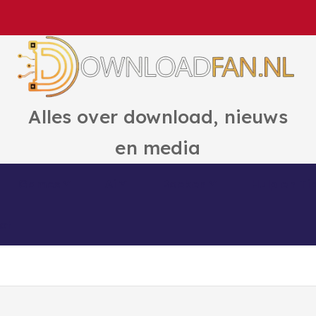
Alles over download, nieuws
en media
Games
Ai
Boeken
Hulp en Ti
ct