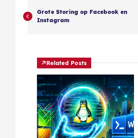
B
Grote Storing op Facebook en
e
Instagram
r
i
Related Posts
c
h
t
n