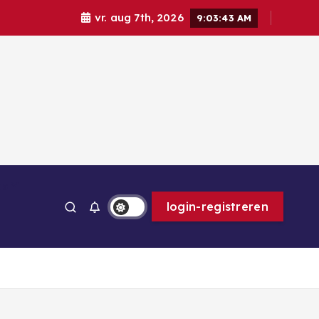
vr. aug 7th, 2026
9:03:44 AM
ps
login-registreren