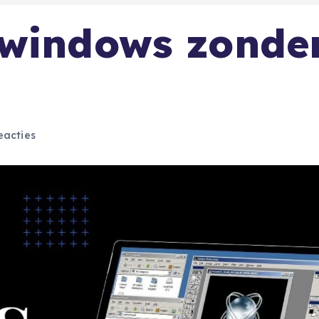
 windows zonde
eacties