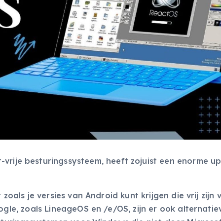
-vrije besturingssysteem, heeft zojuist een enorme u
 zoals je versies van Android kunt krijgen die vrij zijn 
gle, zoals LineageOS en /e/OS, zijn er ook alternatie