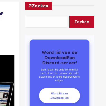
Zoeken
r
Zoeken
Word lid van de
DownloadFan
Discord-server!
Sluit je aan bij onze community
om het laatste nieuws, speciale
downloads en leuke gesprekken te
volgen.
Word lid van
DownloadFan