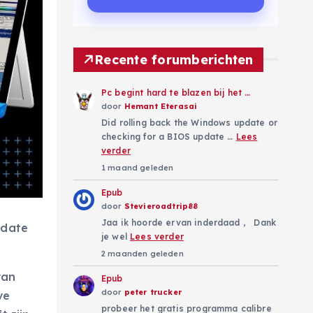
Recente forumberichten
Pc begint hard te blazen bij het …
door
Hemant Eterasai
Did rolling back the Windows update or
checking for a BIOS update …
Lees
verder
1 maand geleden
Epub
door
Stevieroadtrip88
Jaa ik hoorde ervan inderdaad , Dank
pdate
je wel
Lees verder
2 maanden geleden
van
Epub
door
peter trucker
ve
probeer het gratis programma calibre