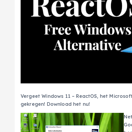
Vergeet Windows 11 – ReactOS, het Microsoft
gekregen! Download het nu!
Net
Goo