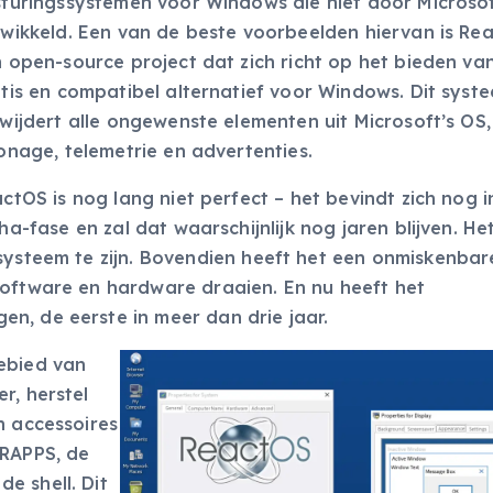
turingssystemen voor Windows die niet door Microsoft
wikkeld. Een van de beste voorbeelden hiervan is Re
 open-source project dat zich richt op het bieden va
tis en compatibel alternatief voor Windows. Dit syst
wijdert alle ongewenste elementen uit Microsoft’s OS,
onage, telemetrie en advertenties.
ctOS is nog lang niet perfect – het bevindt zich nog i
ha-fase en zal dat waarschijnlijk nog jaren blijven. Het
systeem te zijn. Bovendien heeft het een onmiskenbar
software en hardware draaien. En nu heeft het
n, de eerste in meer dan drie jaar.
ebied van
r, herstel
n accessoires
 RAPPS, de
e shell. Dit