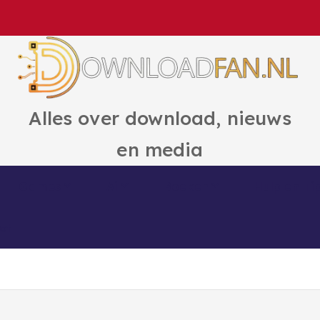
Alles over download, nieuws
en media
Games
Ai
Boeken
Hulp en Ti
ct