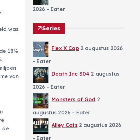
2026
- Eater
e
Series
eld was
Flex X Cop
2 augustus 2026
rde 18%
.
- Eater
miljoen
Death Inc S04
2 augustus
name van
2026
- Eater
Monsters of God
2
an
augustus 2026
- Eater
te
Alley Cats
2 augustus 2026
t de
- Eater