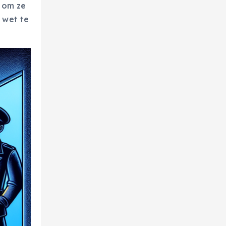
, om ze
 wet te