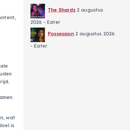
The Shards
2 augustus
ontent,
2026
- Eater
Possession
2 augustus 2026
- Eater
kele
ouden
ijd.
nnamen
n, wat
doel is