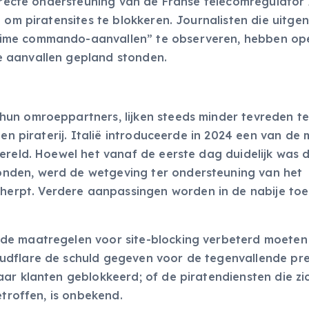
directe ondersteuning van de Franse telecomregulator
” om piratensites te blokkeren. Journalisten die uitge
ime commando-aanvallen” te observeren, hebben ope
 aanvallen gepland stonden.
un omroeppartners, lijken steeds minder tevreden te 
gen piraterij. Italië introduceerde in 2024 een van de
ereld. Hoewel het vanaf de eerste dag duidelijk was 
nden, werd de wetgeving ter ondersteuning van het
rpt. Verdere aanpassingen worden in de nabije to
de maatregelen voor site-blocking verbeterd moeten
udflare de schuld gegeven voor de tegenvallende pre
ar klanten geblokkeerd; of de piratendiensten die zi
etroffen, is onbekend.