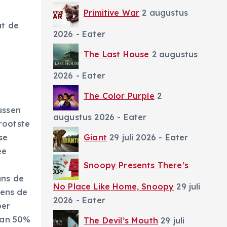
Primitive War
2 augustus
at de
2026
- Eater
The Last House
2 augustus
2026
- Eater
The Color Purple
2
ussen
augustus 2026
- Eater
rootste
Giant
29 juli 2026
- Eater
se
ee
Snoopy Presents There’s
ans de
No Place Like Home, Snoopy
29 juli
dens de
2026
- Eater
ber
 dan 50%
The Devil’s Mouth
29 juli