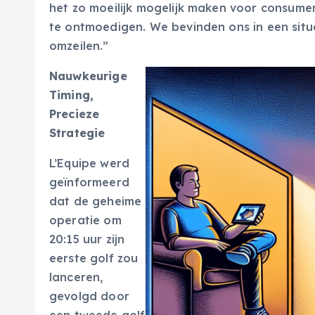
het zo moeilijk mogelijk maken voor consumen
te ontmoedigen. We bevinden ons in een situ
omzeilen.”
Nauwkeurige
Timing,
Precieze
Strategie
L’Equipe werd
geïnformeerd
dat de geheime
operatie om
20:15 uur zijn
eerste golf zou
lanceren,
gevolgd door
een tweede golf