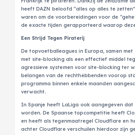
Frankrijk te pirateren. Dankzij de zeldzame 
heeft DAZN beloofd “alles op alles te zetten
waren om de voorbereidingen voor de “gehe
de exacte tijden gerapporteerd waarop deze
Een Strijd Tegen Piraterij
De topvoetballeagues in Europa, samen met h
met site-blocking als een effectief middel te
agressieve systemen voor site-blocking ter w
belangen van de rechthebbenden voorop sto
programma binnen enkele maanden aangesche
verwacht.
In Spanje heeft LaLiga ook aangegeven dat 
worden. De Spaanse topcompetitie heeft Clo
en heeft als tegenmaatregel Cloudflare en ha
achter Cloudflare verschuilen hierdoor zijn g