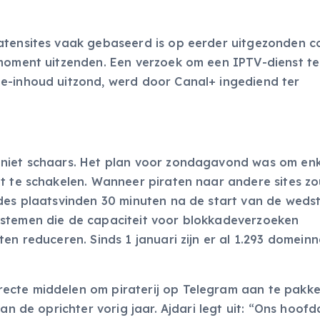
atensites vaak gebaseerd is op eerder uitgezonden c
 moment uitzenden. Een verzoek om een IPTV-dienst te
e-inhoud uitzond, werd door Canal+ ingediend ter
 niet schaars. Het plan voor zondagavond was om en
it te schakelen. Wanneer piraten naar andere sites z
des plaatsvinden 30 minuten na de start van de wedstr
ystemen die de capaciteit voor blokkadeverzoeken
ten reduceren. Sinds 1 januari zijn er al 1.293 domei
ecte middelen om piraterij op Telegram aan te pakke
an de oprichter vorig jaar. Ajdari legt uit: “Ons hoofd