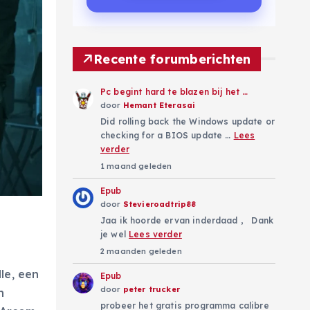
Recente forumberichten
Pc begint hard te blazen bij het …
door
Hemant Eterasai
Did rolling back the Windows update or
checking for a BIOS update …
Lees
verder
1 maand geleden
Epub
door
Stevieroadtrip88
Jaa ik hoorde ervan inderdaad , Dank
je wel
Lees verder
2 maanden geleden
le, een
Epub
door
peter trucker
n
probeer het gratis programma calibre