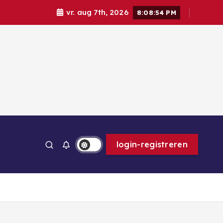
vr. aug 7th, 2026
8:08:56 PM
ps
login-registreren