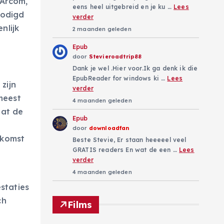
 Arcom,
eens heel uitgebreid en je ku …
Lees
nodigd
verder
nlijk
2 maanden geleden
Epub
door
Stevieroadtrip88
Dank je wel .Hier voor.Ik ga denk ik die
EpubReader for windows ki …
Lees
zijn
verder
 meest
4 maanden geleden
dat de
Epub
door
downloadfan
ekomst
Beste Stevie, Er staan heeeeel veel
GRATIS readers En wat de een …
Lees
verder
4 maanden geleden
staties
ch
Films