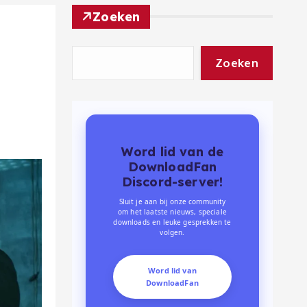
Zoeken
Zoeken
Word lid van de
DownloadFan
Discord-server!
Sluit je aan bij onze community
om het laatste nieuws, speciale
downloads en leuke gesprekken te
volgen.
Word lid van
DownloadFan