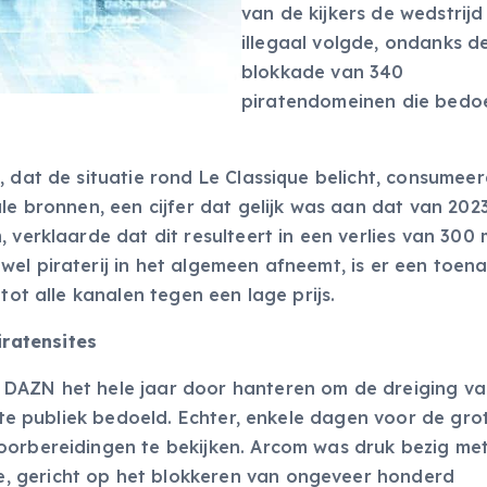
van de kijkers de wedstrijd
illegaal volgde, ondanks d
blokkade van 340
piratendomeinen die bedo
, dat de situatie rond Le Classique belicht, consumee
le bronnen, een cijfer dat gelijk was aan dat van 2023
 verklaarde dat dit resulteert in een verlies van 300 
wel piraterij in het algemeen afneemt, is er een toe
tot alle kanalen tegen een lage prijs.
ratensites
 DAZN het hele jaar door hanteren om de dreiging v
rote publiek bedoeld. Echter, enkele dagen voor de gro
oorbereidingen te bekijken. Arcom was druk bezig me
, gericht op het blokkeren van ongeveer honderd