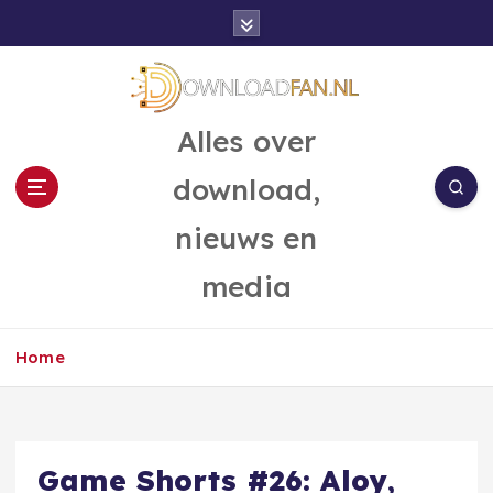
G
a
n
a
a
Alles over
r
d
download,
e
i
nieuws en
n
h
media
o
u
d
Home
Game Shorts #26: Aloy,