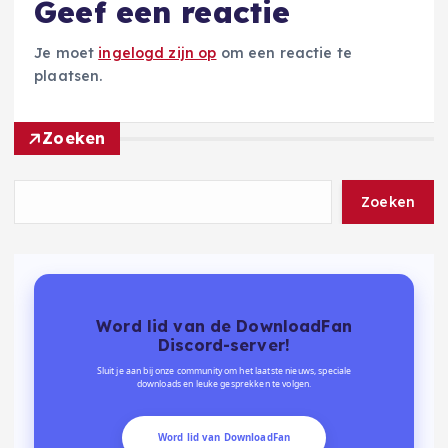
Geef een reactie
Je moet
ingelogd zijn op
om een reactie te
plaatsen.
Zoeken
Zoeken
Word lid van de DownloadFan
Discord-server!
Sluit je aan bij onze community om het laatste nieuws, speciale
downloads en leuke gesprekken te volgen.
Word lid van DownloadFan