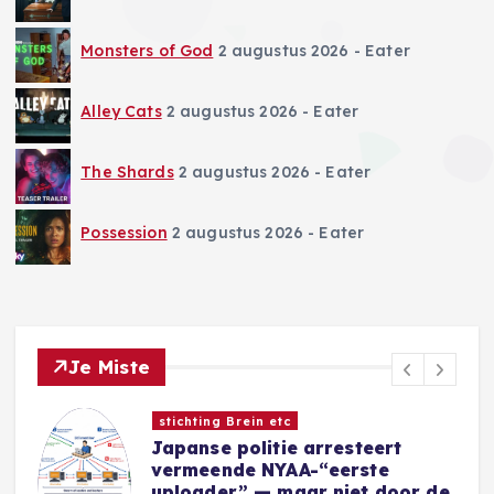
Monsters of God
2 augustus 2026
- Eater
Alley Cats
2 augustus 2026
- Eater
The Shards
2 augustus 2026
- Eater
Possession
2 augustus 2026
- Eater
Je Miste
Nieuwe Games
Sins of a Solar Empire II:
Harbinger introduceert nieuwe
e
Eidolon-factie