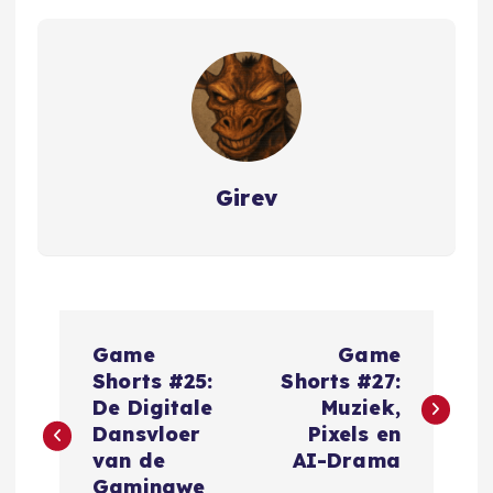
Girev
B
Game
Game
e
Shorts #25:
Shorts #27:
De Digitale
Muziek,
r
Dansvloer
Pixels en
van de
AI-Drama
Gamingwe