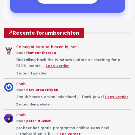
Recente forumberichten
Pc begint hard te blazen bij het …
door
Hemant Eterasai
Did rolling back the Windows update or checking for a
BIOS update …
Lees verder
1 maand geleden
Epub
door
Stevieroadtrip88
Jaa ik hoorde ervan inderdaad , Dank je wel
Lees verder
2 maanden geleden
Epub
door
peter trucker
probeer het gratis programma calibre eens heel
uitgebreid en je ku …
Lees verder