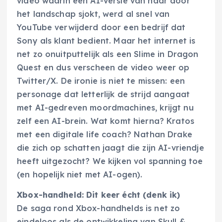
video waarin een AI-versie van haar door
het landschap sjokt, werd al snel van
YouTube verwijderd door een bedrijf dat
Sony als klant bedient. Maar het internet is
net zo onuitputtelijk als een Slime in Dragon
Quest en dus verscheen de video weer op
Twitter/X. De ironie is niet te missen: een
personage dat letterlijk de strijd aangaat
met AI-gedreven moordmachines, krijgt nu
zelf een AI-brein. Wat komt hierna? Kratos
met een digitale life coach? Nathan Drake
die zich op schatten jaagt die zijn AI-vriendje
heeft uitgezocht? We kijken vol spanning toe
(en hopelijk niet met AI-ogen).
Xbox-handheld: Dit keer écht (denk ik)
De saga rond Xbox-handhelds is net zo
eindeloos als de ontwikkeling van Skull &