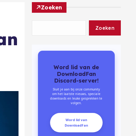
Zoeken
Zoeken
van
Word lid van de
DownloadFan
Discord-server!
Sluit je aan bij onze community
om het laatste nieuws, speciale
downloads en leuke gesprekken te
volgen.
Word lid van
DownloadFan