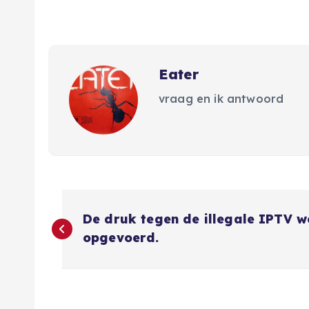
Eater
vraag en ik antwoord
B
De druk tegen de illegale IPTV 
e
opgevoerd.
r