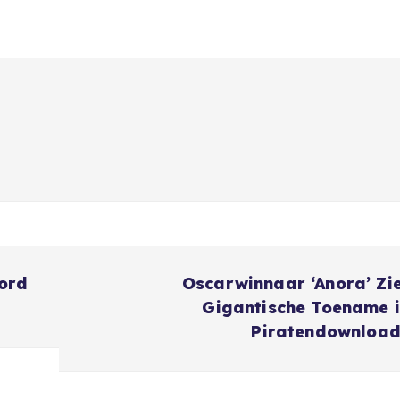
word
Oscarwinnaar ‘Anora’ Zi
Gigantische Toename 
Piratendownload