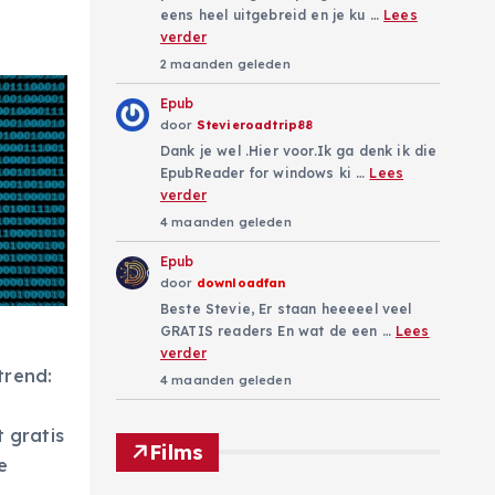
eens heel uitgebreid en je ku …
Lees
verder
2 maanden geleden
Epub
door
Stevieroadtrip88
Dank je wel .Hier voor.Ik ga denk ik die
EpubReader for windows ki …
Lees
verder
4 maanden geleden
Epub
door
downloadfan
Beste Stevie, Er staan heeeeel veel
GRATIS readers En wat de een …
Lees
verder
trend:
4 maanden geleden
 gratis
Films
e