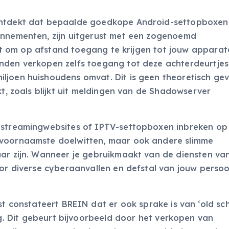
 ontdekt dat bepaalde goedkope Android-settopboxen
onnementen, zijn uitgerust met een zogenoemd
taat om op afstand toegang te krijgen tot jouw apparat
enden verkopen zelfs toegang tot deze achterdeurtje
ljoen huishoudens omvat. Dit is geen theoretisch gev
kt, zoals blijkt uit meldingen van de Shadowserver
e streamingwebsites of IPTV-settopboxen inbreken op
 voornaamste doelwitten, maar ook andere slimme
aar zijn. Wanneer je gebruikmaakt van de diensten va
oor diverse cyberaanvallen en defstal van jouw persoo
 constateert BREIN dat er ook sprake is van ‘old sch
g. Dit gebeurt bijvoorbeeld door het verkopen van