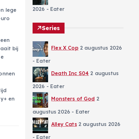
2026
- Eater
en lege
euro
Series
 een
Flex X Cop
2 augustus 2026
ait bij
ze
- Eater
Death Inc S04
2 augustus
ronnen
2026
- Eater
ijd
Monsters of God
2
ey+ en
augustus 2026
- Eater
Alley Cats
2 augustus 2026
- Eater