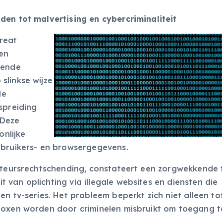
den tot malvertising en cybercriminaliteit
reat
sen
tende
slinkse wijze
le
spreiding
 Deze
nlijke
ebruikers- en browsergegevens.
auteursrechtschending, constateert een zorgwekkende 
van oplichting via illegale websites en diensten die
n tv-series. Het probleem beperkt zich niet alleen tot
boxen worden door criminelen misbruikt om toegang t