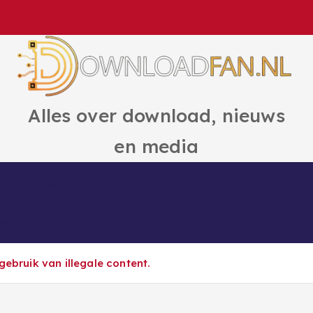
Alles over download, nieuws
en media
Games
Ai
Boeken
Hulp en Ti
ct
gebruik van illegale content.