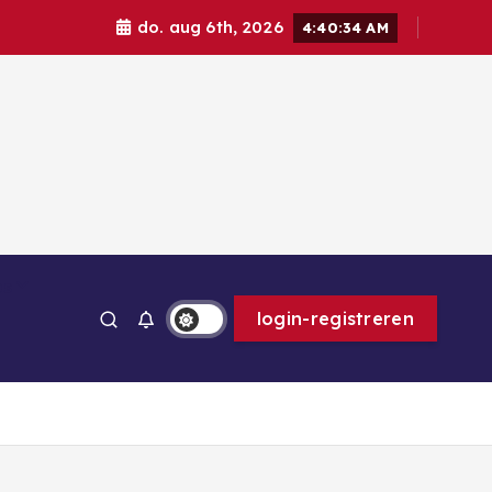
do. aug 6th, 2026
4:40:35 AM
ps
login-registreren