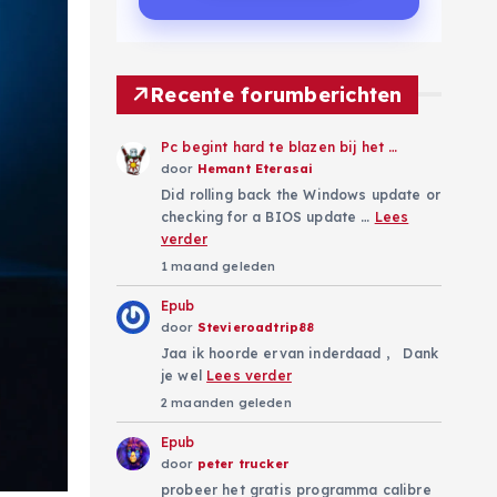
Recente forumberichten
Pc begint hard te blazen bij het …
door
Hemant Eterasai
Did rolling back the Windows update or
checking for a BIOS update …
Lees
verder
1 maand geleden
Epub
door
Stevieroadtrip88
Jaa ik hoorde ervan inderdaad , Dank
je wel
Lees verder
2 maanden geleden
Epub
door
peter trucker
probeer het gratis programma calibre