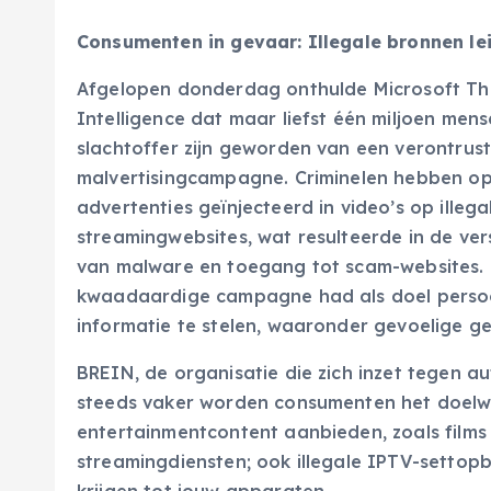
Consumenten in gevaar: Illegale bronnen lei
Afgelopen donderdag onthulde Microsoft Th
Intelligence dat maar liefst één miljoen men
slachtoffer zijn geworden van een verontrus
malvertisingcampagne. Criminelen hebben op 
advertenties geïnjecteerd in video’s op illega
streamingwebsites, wat resulteerde in de ver
van malware en toegang tot scam-websites.
kwaadaardige campagne had als doel persoo
informatie te stelen, waaronder gevoelige g
BREIN, de organisatie die zich inzet tegen 
steeds vaker worden consumenten het doelwit 
entertainmentcontent aanbieden, zoals films e
streamingdiensten; ook illegale IPTV-settop