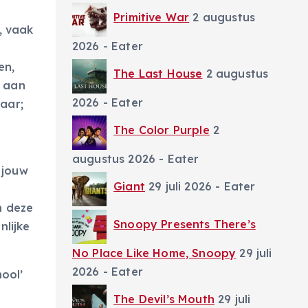
Primitive War
2 augustus
, vaak
2026
- Eater
en,
The Last House
2 augustus
s aan
2026
- Eater
aar;
The Color Purple
2
augustus 2026
- Eater
 jouw
Giant
29 juli 2026
- Eater
n deze
Snoopy Presents There’s
nlijke
No Place Like Home, Snoopy
29 juli
2026
- Eater
ool’
The Devil’s Mouth
29 juli