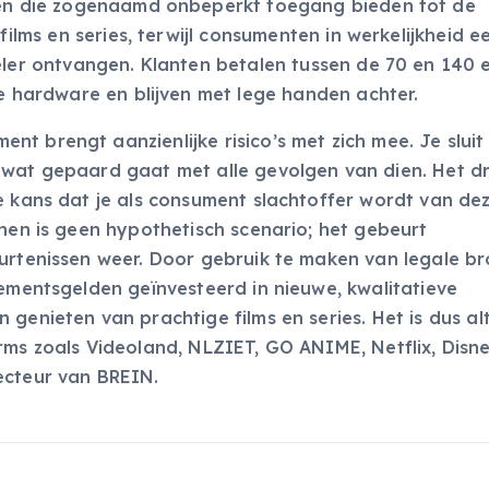
n die zogenaamd onbeperkt toegang bieden tot de
films en series, terwijl consumenten in werkelijkheid e
ler ontvangen. Klanten betalen tussen de 70 en 140 
e hardware en blijven met lege handen achter.
t brengt aanzienlijke risico’s met zich mee. Je sluit
 wat gepaard gaat met alle gevolgen van dien. Het dra
e kans dat je als consument slachtoffer wordt van de
nnen is geen hypothetisch scenario; het gebeurt
eurtenissen weer. Door gebruik te maken van legale b
nementsgelden geïnvesteerd in nieuwe, kwalitatieve
genieten van prachtige films en series. Het is dus alt
rms zoals Videoland, NLZIET, GO ANIME, Netflix, Disn
ecteur van BREIN.